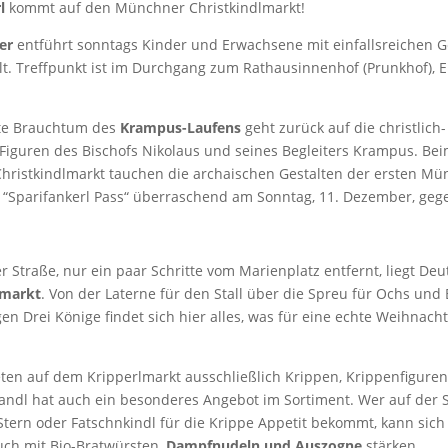
rl
kommt auf den Münchner Christkindlmarkt!
er
entführt sonntags Kinder und Erwachsene mit einfallsreichen G
lt. Treffpunkt ist im Durchgang zum Rathausinnenhof (Prunkhof), 
lte Brauchtum des
Krampus-Laufens
geht zurück auf die christlich-
Figuren des Bischofs Nikolaus und seines Begleiters Krampus. Bei
ristkindlmarkt tauchen die archaischen Gestalten der ersten Mü
Sparifankerl Pass“ überraschend am Sonntag, 11. Dezember, gege
 Straße, nur ein paar Schritte vom Marienplatz entfernt, liegt De
lmarkt
. Von der Laterne für den Stall über die Spreu für Ochs und 
en Drei Könige findet sich hier alles, was für eine echte Weihnach
eten auf dem Kripperlmarkt ausschließlich Krippen, Krippenfigure
Standl hat auch ein besonderes Angebot im Sortiment. Wer auf der
tern oder Fatschnkindl für die Krippe Appetit bekommt, kann sic
uch mit Bio-Bratwürsten,
Dampfnudeln und Auszogne
stärken.