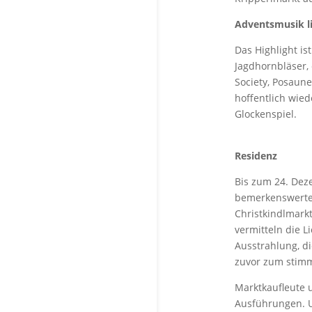
Adventsmusik l
Das Highlight i
Jagdhornbläser,
Society, Posaun
hoffentlich wied
Glockenspiel.
Weihnachsd
Residenz
Bis zum 24. Dez
bemerkenswerte
Christkindlmarkt
vermitteln die L
Ausstrahlung, d
zuvor zum stimm
Marktkaufleute 
Ausführungen. U