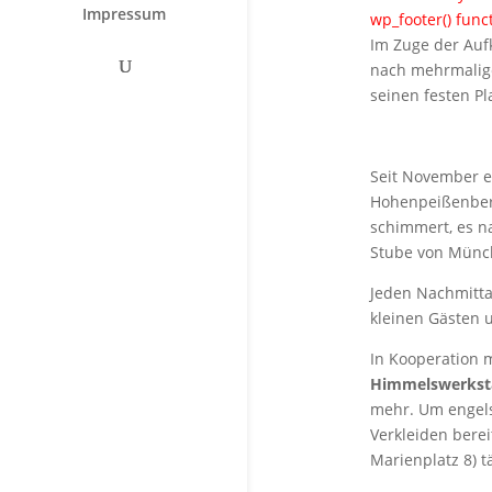
Impressum
wp_footer() func
Im Zuge der Auf
nach mehrmalige
seinen festen Pl
Seit November e
Hohenpeißenberg
schimmert, es n
Stube von Münc
Jeden Nachmitta
kleinen Gästen u
In Kooperation 
Himmelswerkst
mehr. Um engels
Verkleiden berei
Marienplatz 8) tä