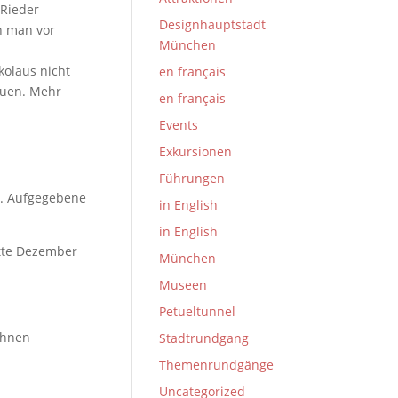
 Rieder
Designhauptstadt
n man vor
München
kolaus nicht
en français
auen. Mehr
en français
Events
Exkursionen
Führungen
n. Aufgegebene
in English
in English
tte Dezember
München
Museen
Petueltunnel
Ihnen
Stadtrundgang
Themenrundgänge
Uncategorized