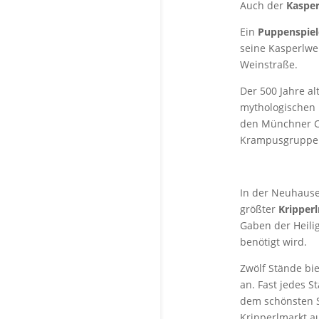
Auch der
Kaspe
Ein
Puppenspiel
seine Kasperlwe
Weinstraße.
Der 500 Jahre a
mythologischen 
den Münchner Ch
Krampusgruppe “
In der Neuhauser
größter
Kripper
Gaben der Heilig
benötigt wird.
Zwölf Stände bi
an. Fast jedes 
dem schönsten S
Kripperlmarkt a