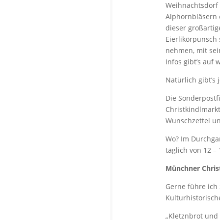
Weihnachtsdorf 
Alphornbläsern 
dieser großarti
Eierlikörpunsch 
nehmen, mit se
Infos gibt’s au
Natürlich gibt’s
Die Sonderpostf
Christkindlmark
Wunschzettel un
Wo? Im Durchga
täglich von 12 –
Münchner Chris
Gerne führe ich 
Kulturhistorisc
„Kletznbrot und 