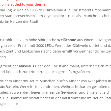
tion is added to your theme.
klärung wurde ab 1806 der Nikolaimarkt in Christmarkt umbenann
n Standortwechseln – im Olympiajahre 1972 als „Münchner Chris
atz im Herzen der Stadt.
rstrahlt die 25 m hohe sibiriesche
Weißtanne
aus einem Privatgar
 in voller Pracht mit 3000 LEDs. Wenn der Glühwein duftet und d
ach Zimt und Lebkuchen riecht, dann erfüllt vorweihnachtlicher Za
hen.
g zieht der
Nikolaus
über den Christkindlmarkt, unterhält sich mi
nd lässt sich zur Erinnerung auch gerne fotografieren.
mit dem Kindermuseum München dürfen Kinder von 6-12 Jahren in
att
Basteln, Werkeln, Kerzendrehen, Weihnachtskarten gestalten u
gleich zu werden, liegen glänzende Gewänder und Engelsflügelc
t. Die Himmelswerkstatt findet in der Ratstrinkstube im Neuen Ra
glich statt: