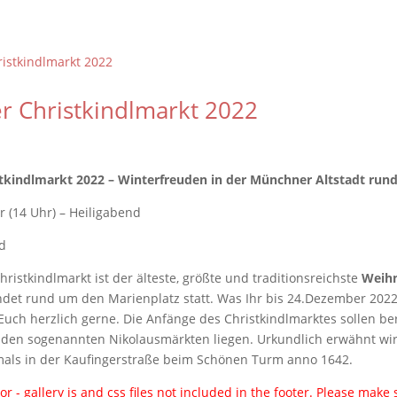
 Christkindlmarkt 2022
tkindlmarkt 2022 – Winterfreuden in der Münchner Altstadt run
 (14 Uhr) – Heiligabend
ristkindlmarkt ist der
älteste, größte und traditionsreichste
Weih
indet rund um den Marienplatz statt. Was Ihr bis 24.Dezember 202
 Euch herzlich gerne.
Die Anfänge des Christkindlmarktes sollen ber
 den sogenannten Nikolausmärkten liegen. Urkundlich erwähnt wir
tmals in der Kaufingerstraße beim Schönen Turm anno 1642.
or - gallery js and css files not included in the footer. Please make 