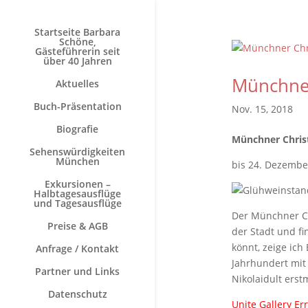
Startseite Barbara
Schöne,
Gästeführerin seit
über 40 Jahren
Münchner
Aktuelles
Buch-Präsentation
Nov. 15, 2018
Biografie
Münchner Chris
Sehenswürdigkeiten
München
bis 24. Dezember
Exkursionen –
Halbtagesausflüge
und Tagesausflüge
Der Münchner Ch
Preise & AGB
der Stadt und f
könnt, zeige ich
Anfrage / Kontakt
Jahrhundert mit
Partner und Links
Nikolaidult ers
Datenschutz
Unite Gallery Err