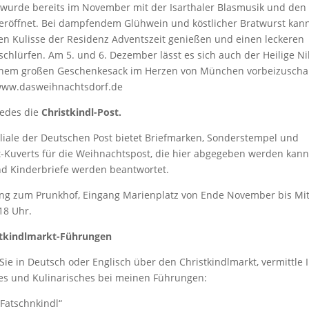
wurde bereits im November mit der Isarthaler Blasmusik und den
eröffnet. Bei dampfendem Glühwein und köstlicher Bratwurst kan
gen Kulisse der Residenz Adventszeit genießen und einen leckeren
schlürfen. Am 5. und 6. Dezember lässt es sich auch der Heilige Ni
inem großen Geschenkesack im Herzen von München vorbeizusch
f www.dasweihnachtsdorf.de
 jedes die
Christkindl-Post.
iliale der Deutschen Post bietet Briefmarken, Sonderstempel und
t-Kuverts für die Weihnachtspost, die hier abgegeben werden kan
d Kinderbriefe werden beantwortet.
ng zum Prunkhof, Eingang Marienplatz von Ende November bis Mi
 18 Uhr.
tkindlmarkt-Führungen
Sie in Deutsch oder Englisch über den Christkindlmarkt, vermittle 
hes und Kulinarisches bei meinen Führungen:
Fatschnkindl“