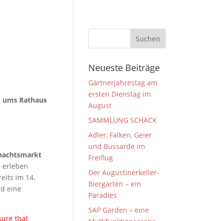
Neueste Beiträge
Gärtnerjahrestag am
ersten Dienstag im
d ums Rathaus
August
SAMMLUNG SCHACK
Adler, Falken, Geier
und Bussarde im
nachtsmarkt
Freiflug
2 erleben
Der Augustinerkeller-
eits im 14.
Biergarten – ein
d eine
Paradies
SAP Garden – eine
sure that