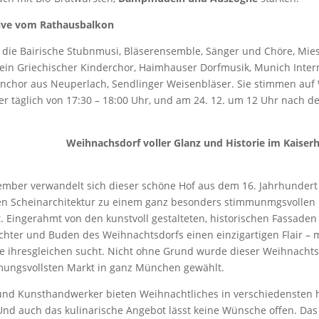
ive vom Rathausbalkon
st die Bairische Stubnmusi, Bläserensemble, Sänger und Chöre, Mie
 ein Griechischer Kinderchor, Haimhauser Dorfmusik, Munich Inter
enchor aus Neuperlach, Sendlinger Weisenbläser. Sie stimmen auf 
er täglich von 17:30 – 18:00 Uhr, und am 24. 12. um 12 Uhr nach 
orf voller Glanz und Historie im Kaiserhof
ember verwandelt sich dieser schöne Hof aus dem 16. Jahrhundert 
n Scheinarchitektur zu einem ganz besonders stimmunmgsvollen
. Eingerahmt von den kunstvoll gestalteten, historischen Fassade
ichter und Buden des Weihnachtsdorfs einen einzigartigen Flair – m
ie ihresgleichen sucht. Nicht ohne Grund wurde dieser Weihnacht
ungsvollsten Markt in ganz München gewählt.
und Kunsthandwerker bieten Weihnachtliches in verschiedensten 
nd auch das kulinarische Angebot lässt keine Wünsche offen. Das