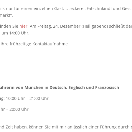
ils nur für einen einzelnen Gast: „Leckerei, Fatschnkindl und Gesc
markt“.
finden Sie
hier
. Am Freitag, 24. Dezember (Heiligabend) schließt de
t um 14:00 Uhr.
f Ihre frühzeitige Kontaktaufnahme
eführerin von München in Deutsch, Englisch und Französisch
g: 10:00 Uhr – 21:00 Uhr
hr – 20:00 Uhr
nd Zeit haben, können Sie mit mir anlässlich einer Führung durch