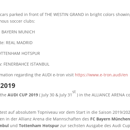
 cars parked in front of THE WESTIN GRAND in bright colors showi
mous soccer clubs:
 FC BAYERN MUNICH
ite: REAL MADRID
 TOTTENHAM HOTSPUR
low: FENERBAHCE ISTANBUL
rmation regarding the AUDI e-tron visit
https://www.e-tron.audi/en
 2019
st
 the
AUDI CUP 2019
( July 30 & July 31
) in the ALLIANCE ARENA c
etest auf absolutem Topniveau vor dem Start in die Saison 2019/2
en in der Allianz Arena die Mannschaften des
FC Bayern München
anbul
und
Tottenham Hotspur
zur sechsten Ausgabe des Audi Cup