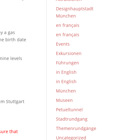
Designhauptstadt
München
en français
by a gas
en français
he birth date
Events
Exkursionen
nine levels
Führungen
in English
in English
München
Museen
um Stuttgart
Petueltunnel
Stadtrundgang
Themenrundgänge
sure that
Uncategorized