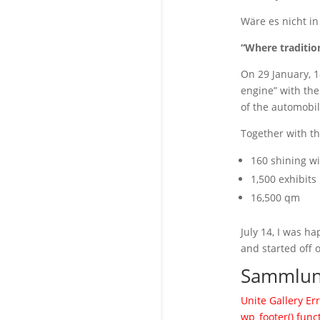
Wäre es nicht in
“Where tradition
On 29 January, 1
engine” with the
of the automobil
Together with t
160 shining wi
1,500 exhibits
16,500 qm
July 14, I was 
and started off 
Sammlun
Unite Gallery Err
wp_footer() func