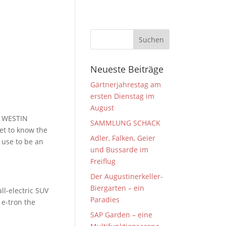
Neueste Beiträge
Gärtnerjahrestag am
ersten Dienstag im
August
HE WESTIN
SAMMLUNG SCHACK
et to know the
Adler, Falken, Geier
y use to be an
und Bussarde im
Freiflug
Der Augustinerkeller-
Biergarten – ein
ll-electric SUV
Paradies
 e-tron the
SAP Garden – eine