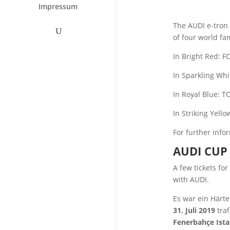
Impressum
The AUDI e-tron
of four world fa
In Bright Red:
In Sparkling Wh
In Royal Blue:
In Striking Yel
For further info
AUDI CUP
A few tickets for
with AUDI.
Es war ein Härt
31. Juli 2019
traf
Fenerbahçe Ist