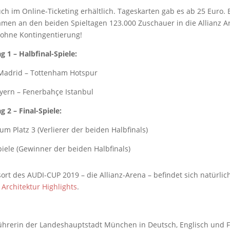
ch im Online-Ticketing erhältlich. Tageskarten gab es ab 25 Euro. B
men an den beiden Spieltagen 123.000 Zuschauer in die Allianz A
e ohne Kontingentierung!
ag 1 – Halbfinal-Spiele:
 Madrid – Tottenham Hotspur
ayern – Fenerbahçe Istanbul
ag 2 – Final-Spiele:
 um Platz 3 (Verlierer der beiden Halbfinals)
iele (Gewinner der beiden Halbfinals)
rt des AUDI-CUP 2019 – die Allianz-Arena – befindet sich natürlic
r
Architektur Highlights
.
eführerin der Landeshauptstadt München in Deutsch, Englisch und F