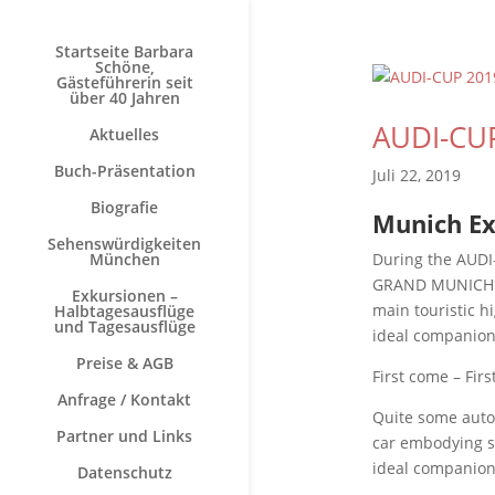
Startseite Barbara
Schöne,
Gästeführerin seit
über 40 Jahren
AUDI-CU
Aktuelles
Buch-Präsentation
Juli 22, 2019
Biografie
Munich Ex
Sehenswürdigkeiten
München
During the AUDI-
GRAND MUNICH***
Exkursionen –
main touristic hi
Halbtagesausflüge
und Tagesausflüge
ideal companion
Preise & AGB
First come – Firs
Anfrage / Kontakt
Quite some automo
Partner und Links
car embodying s
ideal companion 
Datenschutz