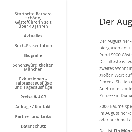
Startseite Barbara
Schöne,
Der Aug
Gästeführerin seit
über 40 Jahren
Aktuelles
Der Augustinerk
Buch-Präsentation
Biergarten am Ch
Rund 5000 Gäste 
Biografie
Der älteste ist 
Sehenswürdigkeiten
zweites Wohnzim
München
großen Wert auf 
Exkursionen –
Florenz, Sizilie
Halbtagesausflüge
und Tagesausflüge
Adel, unter and
Prinzessin Diana
Preise & AGB
2000 Bäume spen
Anfrage / Kontakt
Im Augustinerkel
Partner und Links
oder auch mal au
Datenschutz
Das ist
Ein Mün