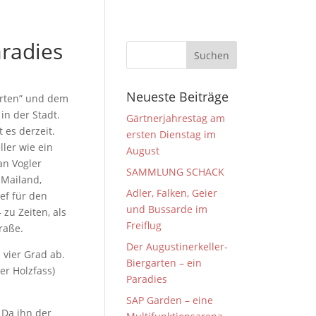
aradies
Neueste Beiträge
arten” und dem
in der Stadt.
Gärtnerjahrestag am
 es derzeit.
ersten Dienstag im
ller wie ein
August
an Vogler
SAMMLUNG SCHACK
 Mailand,
Adler, Falken, Geier
ef für den
und Bussarde im
zu Zeiten, als
Freiflug
traße.
Der Augustinerkeller-
vier Grad ab.
Biergarten – ein
er Holzfass)
Paradies
SAP Garden – eine
 Da ihn der