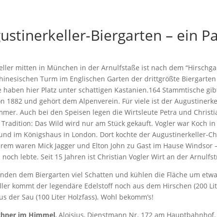
ustinerkeller-Biergarten – ein P
eller mitten in München in der Arnulfstaße ist nach dem “Hirschg
inesischen Turm im Englischen Garten der drittgrößte Biergarten 
haben hier Platz unter schattigen Kastanien.164 Stammtische gibt
von 1882 und gehört dem Alpenverein. Für viele ist der Augustinerke
mer. Auch bei den Speisen legen die Wirtsleute Petra und Christi
Tradition: Das Wild wird nur am Stück gekauft. Vogler war Koch in
n und im Königshaus in London. Dort kochte der Augustinerkeller-Ch
erem waren Mick Jagger und Elton John zu Gast im Hause Windsor – 
 noch lebte. Seit 15 Jahren ist Christian Vogler Wirt an der Arnulfs
den dem Biergarten viel Schatten und kühlen die Fläche um etwa 
ler kommt der legendäre Edelstoff noch aus dem Hirschen (200 Lit
s der Sau (100 Liter Holzfass). Wohl bekomm’s!
chner im Himmel
, Aloisius, Dienstmann Nr. 172 am Hauptbahnhof.