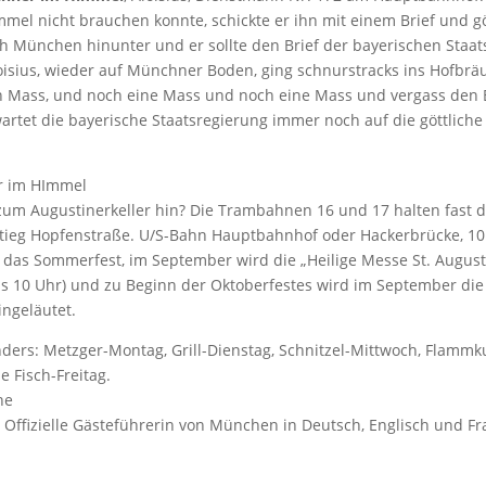
mmel nicht brauchen konnte, schickte er ihn mit einem Brief und g
h München hinunter und er sollte den Brief der bayerischen Staat
oisius, wieder auf Münchner Boden, ging schnurstracks ins Hofbr
ein Mass, und noch eine Mass und noch eine Mass und vergass den 
wartet die bayerische Staatsregierung immer noch auf die göttlich
um Augustinerkeller hin? Die Trambahnen 16 und 17 halten fast d
stieg Hopfenstraße. U/S-Bahn Hauptbahnhof oder Hackerbrücke, 1
kt das Sommerfest, im September wird die „Heilige Messe St. August
ns 10 Uhr) und zu Beginn der Oktoberfestes wird im September die
ingeläutet.
nders: Metzger-Montag, Grill-Dienstag, Schnitzel-Mittwoch, Flamm
 Fisch-Freitag.
, Offizielle Gästeführerin von München in Deutsch, Englisch und F