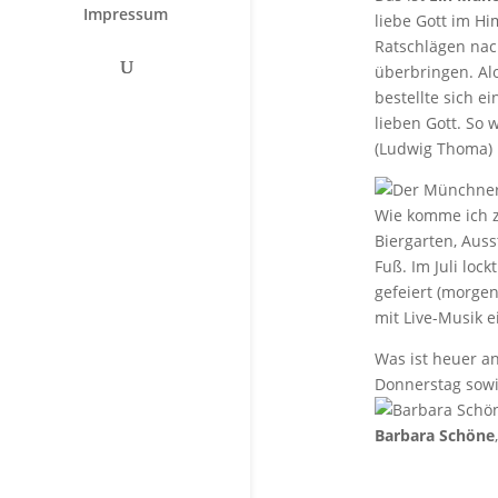
Impressum
liebe Gott im Hi
Ratschlägen nac
überbringen. Al
bestellte sich 
lieben Gott. So 
(Ludwig Thoma)
Wie komme ich z
Biergarten, Aus
Fuß. Im Juli loc
gefeiert (morge
mit Live-Musik e
Was ist heuer a
Donnerstag sowie
Barbara Schöne