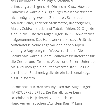
der Quellbäche im heutigen Stadtwald
erfindungsreich genutzt. Ohne der Know-How der
Handwerks wäre die Augsburger Wasserwirtschaft
nicht möglich gewesen: Zimmerer, Schmiede,
Maurer, Seiler, Lederer, Steinmetze, Bronzegießer,
Maler, Goldschmiede und Tabakmühlen. 22 Objekte
sind in die Liste des Augsburger UNESCO-Welterbes
aufgenommen. Das Handwerk nutze das „Erdöl des
Mittelalters“. Seine Lage vor den nahen Alpen
versorgte Augsburg mit Wasserreichtum. Die
Lechkanäle waren zudem Brauchwasserlieferant für
die Gerber und Färbern, Weber und Seiler. Unter der
bis 1609 vom genialen Stadtwerkmeister Elias Holl
errichteten Stadtmetzg diente ein Lechkanal sogar
als Kühlsystem.
Lechkanäle durchziehen idyllisch das Augsburger
HANDWERKSVIERTEL. Die Kanalbrücke beim
Brechthaus ist jederzeit zugänglich. Im
Handwerkerhäuschen „Auf dem Rain 7“ kam