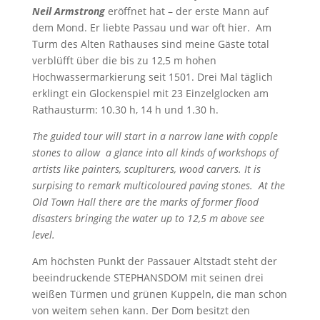
Neil Armstrong
eröffnet hat – der erste Mann auf
dem Mond. Er liebte Passau und war oft hier. Am
Turm des Alten Rathauses sind meine Gäste total
verblüfft über die bis zu 12,5 m hohen
Hochwassermarkierung seit 1501. Drei Mal täglich
erklingt ein Glockenspiel mit 23 Einzelglocken am
Rathausturm: 10.30 h, 14 h und 1.30 h.
The guided tour will start in a narrow lane with copple
stones to allow a glance into all kinds of workshops of
artists like painters, scuplturers, wood carvers. It is
surpising to remark multicoloured paving stones. At the
Old Town Hall there are the marks of former flood
disasters bringing the water up to 12,5 m above see
level.
Am höchsten Punkt der Passauer Altstadt steht der
beeindruckende STEPHANSDOM mit seinen drei
weißen Türmen und grünen Kuppeln, die man schon
von weitem sehen kann. Der Dom besitzt den