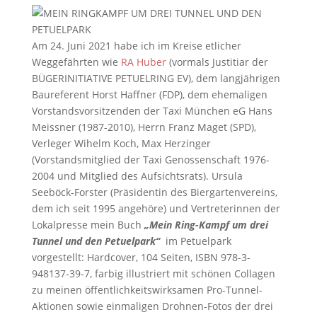
Am 24. Juni 2021 habe ich im Kreise etlicher
Weggefährten wie
RA Huber
(vormals Justitiar der
BÜGERINITIATIVE PETUELRING EV), dem langjährigen
Baureferent Horst Haffner (FDP), dem ehemaligen
Vorstandsvorsitzenden der Taxi München eG Hans
Meissner (1987-2010), Herrn Franz Maget (SPD),
Verleger Wihelm Koch, Max Herzinger
(Vorstandsmitglied der Taxi Genossenschaft 1976-
2004 und Mitglied des Aufsichtsrats). Ursula
Seeböck-Forster (Präsidentin des Biergartenvereins,
dem ich seit 1995 angehöre) und Vertreterinnen der
Lokalpresse mein Buch
„Mein Ring-Kampf um drei
Tunnel und den Petuelpark“
im Petuelpark
vorgestellt: Hardcover, 104 Seiten, ISBN 978-3-
948137-39-7, farbig illustriert mit schönen Collagen
zu meinen öffentlichkeitswirksamen Pro-Tunnel-
Aktionen sowie einmaligen Drohnen-Fotos der drei