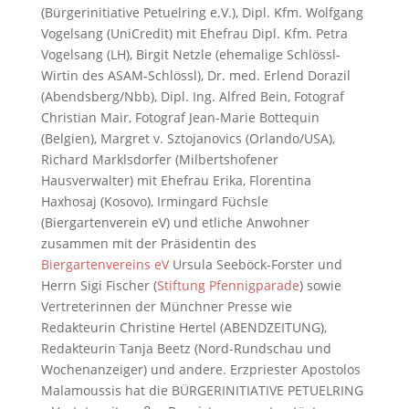
(Bürgerinitiative Petuelring e.V.), Dipl. Kfm. Wolfgang
Vogelsang (UniCredit) mit Ehefrau Dipl. Kfm. Petra
Vogelsang (LH), Birgit Netzle (ehemalige Schlössl-
Wirtin des ASAM-Schlössl), Dr. med. Erlend Dorazil
(Abendsberg/Nbb), Dipl. Ing. Alfred Bein, Fotograf
Christian Mair, Fotograf Jean-Marie Bottequin
(Belgien), Margret v. Sztojanovics (Orlando/USA),
Richard Marklsdorfer (Milbertshofener
Hausverwalter) mit Ehefrau Erika, Florentina
Haxhosaj (Kosovo), Irmingard Füchsle
(Biergartenverein eV) und etliche Anwohner
zusammen mit der Präsidentin des
Biergartenvereins eV
Ursula Seeböck-Forster und
Herrn Sigi Fischer (
Stiftung Pfennigparade
) sowie
Vertreterinnen der Münchner Presse wie
Redakteurin Christine Hertel (ABENDZEITUNG),
Redakteurin Tanja Beetz (Nord-Rundschau und
Wochenanzeiger) und andere. Erzpriester Apostolos
Malamoussis hat die BÜRGERINITIATIVE PETUELRING