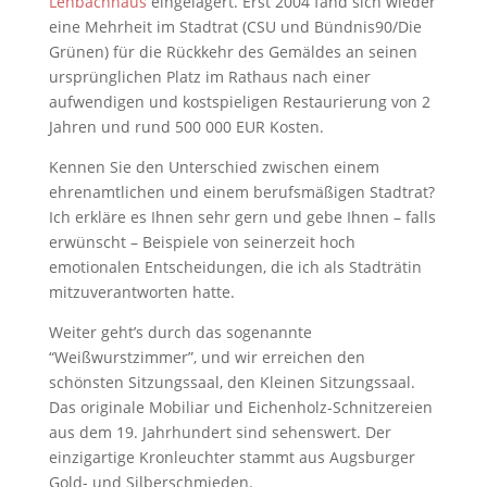
Lenbachhaus
eingelagert. Erst 2004 fand sich wieder
eine Mehrheit im Stadtrat (CSU und Bündnis90/Die
Grünen) für die Rückkehr des Gemäldes an seinen
ursprünglichen Platz im Rathaus nach einer
aufwendigen und kostspieligen Restaurierung von 2
Jahren und rund 500 000 EUR Kosten.
Kennen Sie den Unterschied zwischen einem
ehrenamtlichen und einem berufsmäßigen Stadtrat?
Ich erkläre es Ihnen sehr gern und gebe Ihnen – falls
erwünscht – Beispiele von seinerzeit hoch
emotionalen Entscheidungen, die ich als Stadträtin
mitzuverantworten hatte.
Weiter geht’s durch das sogenannte
“Weißwurstzimmer”, und wir erreichen den
schönsten Sitzungssaal, den Kleinen Sitzungssaal.
Das originale Mobiliar und Eichenholz-Schnitzereien
aus dem 19. Jahrhundert sind sehenswert. Der
einzigartige Kronleuchter stammt aus Augsburger
Gold- und Silberschmieden.