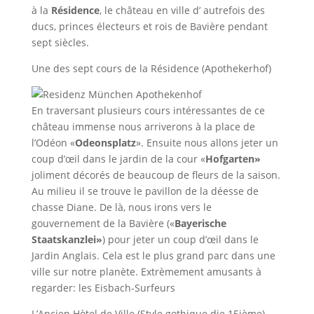
à la
Résidence
, le château en ville d’ autrefois des
ducs, princes électeurs et rois de Bavière pendant
sept siècles.
Une des sept cours de la Résidence (Apothekerhof)
En traversant plusieurs cours intéressantes de ce
château immense nous arriverons à la place de
l’Odéon «
Odeonsplatz
». Ensuite nous allons jeter un
coup d’œil dans le jardin de la cour «
Hofgarten»
joliment décorés de beaucoup de fleurs de la saison.
Au milieu il se trouve le pavillon de la déesse de
chasse Diane. De là, nous irons vers le
gouvernement de la Bavière («
Bayerische
Staatskanzlei»
) pour jeter un coup d’œil dans le
Jardin Anglais. Cela est le plus grand parc dans une
ville sur notre planète. Extrèmement amusants à
regarder: les Eisbach-Surfeurs
L’Ancien Hòtel de Ville (Style gothique die 15ième)