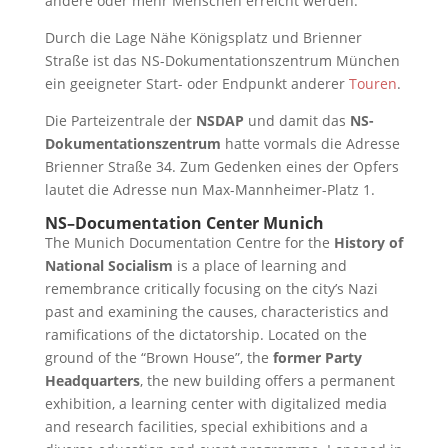
andere oder mehr Menschen erreicht werden.
Durch die Lage Nähe Königsplatz und Brienner
Straße ist das NS-Dokumentationszentrum München
ein geeigneter Start- oder Endpunkt anderer
Touren
.
Die Parteizentrale der
NSDAP
und damit das
NS-
Dokumentationszentrum
hatte vormals die Adresse
Brienner Straße 34. Zum Gedenken eines der Opfers
lautet die Adresse nun Max-Mannheimer-Platz 1.
NS–Documentation Center Munich
The Munich Documentation Centre for the
History of
National Socialism
is a place of learning and
remembrance critically focusing on the city’s Nazi
past and examining the causes, characteristics and
ramifications of the dictatorship. Located on the
ground of the “Brown House”, the
former Party
Headquarters
, the new building offers a permanent
exhibition, a learning center with digitalized media
and research facilities, special exhibitions and a