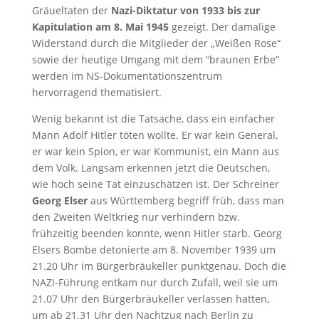
Gräueltaten der
Nazi-Diktatur von 1933 bis zur
Kapitulation am 8. Mai 1945
gezeigt. Der damalige
Widerstand durch die Mitglieder der „Weißen Rose“
sowie der heutige Umgang mit dem “braunen Erbe”
werden im NS-Dokumentationszentrum
hervorragend thematisiert.
Wenig bekannt ist die Tatsache, dass ein einfacher
Mann Adolf Hitler töten wollte. Er war kein General,
er war kein Spion, er war Kommunist, ein Mann aus
dem Volk. Langsam erkennen jetzt die Deutschen,
wie hoch seine Tat einzuschätzen ist. Der Schreiner
Georg Elser
aus Württemberg begriff früh, dass man
den Zweiten Weltkrieg nur verhindern bzw.
frühzeitig beenden konnte, wenn Hitler starb. Georg
Elsers Bombe detonierte am 8. November 1939 um
21.20 Uhr im Bürgerbräukeller punktgenau. Doch die
NAZI-Führung entkam nur durch Zufall, weil sie um
21.07 Uhr den Bürgerbräukeller verlassen hatten,
um ab 21.31 Uhr den Nachtzug nach Berlin zu