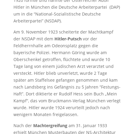
1920 formte und nannte der Österreicher Adolf
Hitler in München die Deutsche Arbeiterpartei (DAP)
um in die “National-Sozialistische Deutsche
Arbeiterpartei” (NSDAP).
Am 9. November 1923 scheiterte der Machtkampf
der NSDAP mit dem
Hitler-Putsch
vor der
Feldherrnhalle am Odeonsplatz gegen die
bayerische Polizei. Hermann Göring wurde am
Oberschenkel getroffen, flüchtete und wurde 10
Tage lang von einem jüdischen Arzt verarztet und
versteckt. Hitler blieb unverletzt, wurde 2 Tage
später am Staffelsee gefangen genommen und kam
nach Landsberg ins Gefängnis zu 5 Jahren “Festungs-
Haft”. Dort diktierte er Rudolf Hess sein Buch „Mein
Kampf“, das vom Bruckmann-Verlag München verlegt
wurde. Hitler wurde 1924 verurteilt jedoch nach
wenigern Monaten freigelassen.
Nach der
Machtergreifung
am 31. Januar 1933
erhielt München Musterbauten der NS-Architektur