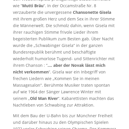
wie “
Mutti Bräu
“. In der Occamstraße Nr. 8
verzauberte die unvergessene
Chansonette Gisela
mit ihrem großen Herz und dem Sex in ihrer Stimme
die Männerwelt. Die schmolz dahin, wenn Gisela mit
ihrer rauchigen Stimme frivole Lieder ihrem
begeisterten Publikum zum Besten gab. Über Nacht
wurde die „Schwabinger Gisela“ in der ganzen
Bundesrepublik berühmt und beschäftigte
wiederholt humorlose Tugend- und Sittenrichter mit
ihrem Chanson : “
…. aber der Novak lässt mich
nicht verkommen
“. Gisela war ein Inbegriff von
frechen Liedern wie „Kommen Sie in meinen
Massagesalon“. Berühmte Musiker traten spontan
auf wie 1964 der Sänger Lawrence Winter mit
seinem „
Old Man River
“. Kabarettisten machten das
Nachtleben von Schwabing zur Attraktion.
Mit dem Bau der U-Bahn bis zur Münchner Freiheit
und darüber hinaus zu den Olympischen Spielen
1972 verlor Schwabing seinen Charme. Der Kommerz