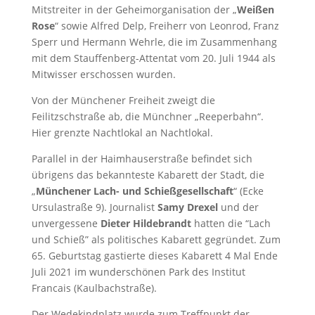
Mitstreiter in der Geheimorganisation der „
Weißen
Rose
“ sowie Alfred Delp, Freiherr von Leonrod, Franz
Sperr und Hermann Wehrle, die im Zusammenhang
mit dem Stauffenberg-Attentat vom 20. Juli 1944 als
Mitwisser erschossen wurden.
Von der Münchener Freiheit zweigt die
Feilitzschstraße ab, die Münchner „Reeperbahn“.
Hier grenzte Nachtlokal an Nachtlokal.
Parallel in der Haimhauserstraße befindet sich
übrigens das bekannteste Kabarett der Stadt, die
„
Münchener Lach- und Schießgesellschaft
“ (Ecke
Ursulastraße 9). Journalist
Samy Drexel
und der
unvergessene
Dieter Hildebrandt
hatten die “Lach
und Schieß” als politisches Kabarett gegründet. Zum
65. Geburtstag gastierte dieses Kabarett 4 Mal Ende
Juli 2021 im wunderschönen Park des Institut
Francais (Kaulbachstraße).
Der Wedekindplatz wurde zum Treffpunkt der