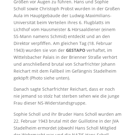
Größen vor Augen zu führen. Hans und Sophie
Scholl sowie Christoph Probst wurden in der Großen
Aula im Hauptgebäude der Ludwig-Maximilians-
Universität beim Verteilen ihres 6. Flugblatts im
Lichthof vom Hausmeister & Hörsaaldiener (einem
SS-Mann namens Schmid) entdeckt und an den
Direktor verpfiffen. Am gleichen Tag (18. Februar
1943) wurden sie von der
GESTAPO
verhaftet, im
Wittelsbacher Palais in der Brienner Straße verhört
und anschließend brutal von Scharfrichter Johann
Reichart mit dem Fallbeil im Gefängnis Stadelheim
geköpft (Photo siehe unten).
Danach sagte Scharfrichter Reichart, dass er noch
nie jemand so stolz hat sterben sehen wie die junge
Frau dieser NS-Widerstandsgruppe.
Sophie Scholl und ihr Bruder Hans Scholl wurden am
22. Februar 1943 brutal mit der Guillotine in der JVA
Stadelheim ermordet (obwohl Hans Scholl Mitglied
der Wehrmacht war und die NAZIS Hans Scholl