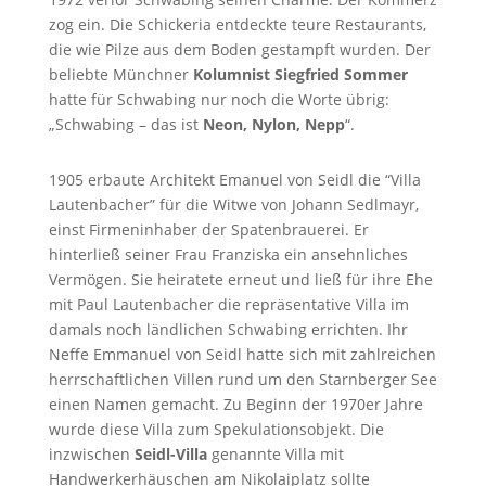
zog ein. Die Schickeria entdeckte teure Restaurants,
die wie Pilze aus dem Boden gestampft wurden. Der
beliebte Münchner
Kolumnist Siegfried Sommer
hatte für Schwabing nur noch die Worte übrig:
„Schwabing – das ist
Neon, Nylon, Nepp
“.
1905 erbaute Architekt Emanuel von Seidl die “Villa
Lautenbacher” für die Witwe von Johann Sedlmayr,
einst Firmeninhaber der Spatenbrauerei. Er
hinterließ seiner Frau Franziska ein ansehnliches
Vermögen. Sie heiratete erneut und ließ für ihre Ehe
mit Paul Lautenbacher die repräsentative Villa im
damals noch ländlichen Schwabing errichten. Ihr
Neffe Emmanuel von Seidl hatte sich mit zahlreichen
herrschaftlichen Villen rund um den Starnberger See
einen Namen gemacht. Zu Beginn der 1970er Jahre
wurde diese Villa zum Spekulationsobjekt. Die
inzwischen
Seidl-Villa
genannte Villa mit
Handwerkerhäuschen am Nikolaiplatz sollte