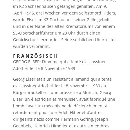
im KZ Sachsenhausen gefangen gehalten. Am 9.
April 1945, drei Wochen vor dem Selbstmord Hitlers,
wurde Elser im KZ Dachau aus seiner Zelle geholt
und in der Nähe des alten Krematoriums von einem
SS-Oberscharfführer um 23 Uhr durch einen
Genickschuss ermordet. Seine serblichen Überreste
wurden verbrannt.
F R A N Z Ö S I S C H
GEORG ELSER: l’homme qui a tenté d’assassiner
Adolf Hitler le 8 Novembre 1939
Georg Elser était un résistant allemand qui a tenté
d’assassiner Adolf Hitler le 8 Novembre 1939 au
Bürgerbräukeller – une brasserie à Munich. Georg
Elser, un électricien et menuisier, avait fabriqué une
bombe avec un mécanisme de déclenchement à
retardement pour tuer Adolf Hitler et d’autres
dirigeants nazis comme Hermann Göring, Joseph
Goebbels, Heinrich Himmler et d’autres membres