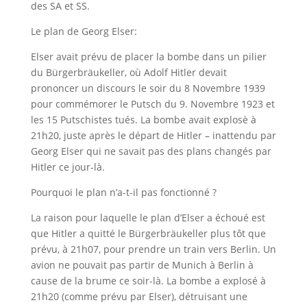
des SA et SS.
Le plan de Georg Elser:
Elser avait prévu de placer la bombe dans un pilier
du Bürgerbräukeller, où Adolf Hitler devait
prononcer un discours le soir du 8 Novembre 1939
pour commémorer le Putsch du 9. Novembre 1923 et
les 15 Putschistes tués. La bombe avait explosè à
21h20, juste après le départ de Hitler – inattendu par
Georg Elser qui ne savait pas des plans changés par
Hitler ce jour-là.
Pourquoi le plan n’a-t-il pas fonctionné ?
La raison pour laquelle le plan d’Elser a échoué est
que Hitler a quitté le Bürgerbräukeller plus tôt que
prévu, à 21h07, pour prendre un train vers Berlin. Un
avion ne pouvait pas partir de Munich à Berlin à
cause de la brume ce soir-là. La bombe a explosé à
21h20 (comme prévu par Elser), détruisant une