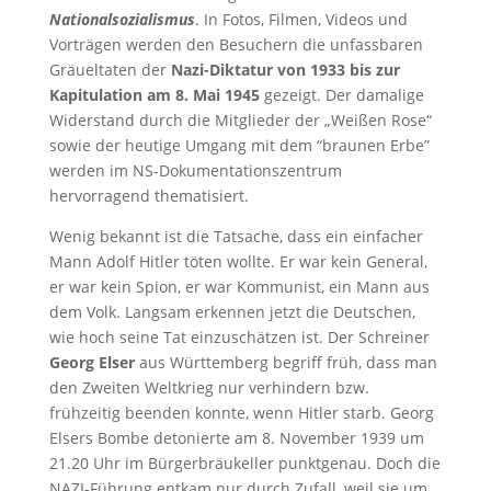
Nationalsozialismus
. In Fotos, Filmen, Videos und
Vorträgen werden den Besuchern die unfassbaren
Gräueltaten der
Nazi-Diktatur von 1933 bis zur
Kapitulation am 8. Mai 1945
gezeigt. Der damalige
Widerstand durch die Mitglieder der „Weißen Rose“
sowie der heutige Umgang mit dem “braunen Erbe”
werden im NS-Dokumentationszentrum
hervorragend thematisiert.
Wenig bekannt ist die Tatsache, dass ein einfacher
Mann Adolf Hitler töten wollte. Er war kein General,
er war kein Spion, er war Kommunist, ein Mann aus
dem Volk. Langsam erkennen jetzt die Deutschen,
wie hoch seine Tat einzuschätzen ist. Der Schreiner
Georg Elser
aus Württemberg begriff früh, dass man
den Zweiten Weltkrieg nur verhindern bzw.
frühzeitig beenden konnte, wenn Hitler starb. Georg
Elsers Bombe detonierte am 8. November 1939 um
21.20 Uhr im Bürgerbräukeller punktgenau. Doch die
NAZI-Führung entkam nur durch Zufall, weil sie um