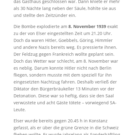
das Gasthaus geschlossen war. Dann kniete er mehr
als 30 Nächte lang neben der Säule, höhlte sie aus
und stellte den Zeitzünder ein.
Die Bombe explodierte am
8. November 1939
exakt
zu der von Elser eingestellten Zeit um 21.20 Uhr.
Doch da waren Hitler, Goebbels, Göring, Himmler
und andere Nazis bereits weg. Es pressierte ihnen.
Der Feldzug gegen Frankreich wollte geplant sein.
Doch das Wetter war schlecht, am 8. November war
es neblig. Darum konnte Hitler nicht nach Berlin
fliegen, sondern musste mit dem speziell für ihn
eingesetzten Nachtzug fahren. Deshalb verließ der
Diktator den Bürgerbräukeller 13 Minuten vor der
Detonation. Diese war so heftig, dass sie den Saal
verwüstete und acht Gäste tötete – vorwiegend SA-
Leute.
Elser wurde bereits gegen 20.45 h in Konstanz
gefasst, als er über die grüne Grenze in die Schweiz
fliehen wollte. Er wurde jahrelang als Sonderhäftling