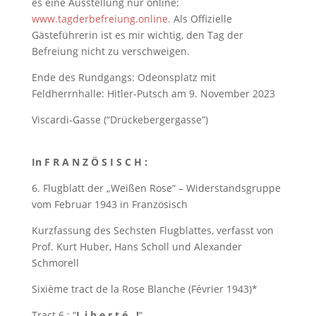
es eine Ausstellung nur online:
www.tagderbefreiung.online
. Als Offizielle
Gästeführerin ist es mir wichtig, den Tag der
Befreiung nicht zu verschweigen.
Ende des Rundgangs: Odeonsplatz mit
Feldherrnhalle: Hitler-Putsch am 9. November 2023
Viscardi-Gasse (“Drückebergergasse”)
In F R A N Z Ö S I S C H :
6. Flugblatt der „Weißen Rose“ – Widerstandsgruppe
vom Februar 1943 in Französisch
Kurzfassung des Sechsten Flugblattes, verfasst von
Prof. Kurt Huber, Hans Scholl und Alexander
Schmorell
Sixième tract de la Rose Blanche (Février 1943)*
Tract 6 : “
L i b e r t é !
“