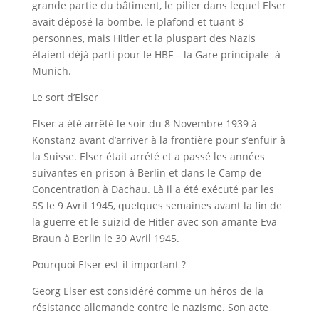
grande partie du bâtiment, le pilier dans lequel Elser
avait déposé la bombe. le plafond et tuant 8
personnes, mais Hitler et la pluspart des Nazis
étaient déjà parti pour le HBF – la Gare principale à
Munich.
Le sort d’Elser
Elser a été arrêté le soir du 8 Novembre 1939 à
Konstanz avant d’arriver à la frontière pour s’enfuir à
la Suisse. Elser était arrété et a passé les années
suivantes en prison à Berlin et dans le Camp de
Concentration à Dachau. Là il a été exécuté par les
SS le 9 Avril 1945, quelques semaines avant la fin de
la guerre et le suizid de Hitler avec son amante Eva
Braun à Berlin le 30 Avril 1945.
Pourquoi Elser est-il important ?
Georg Elser est considéré comme un héros de la
résistance allemande contre le nazisme. Son acte