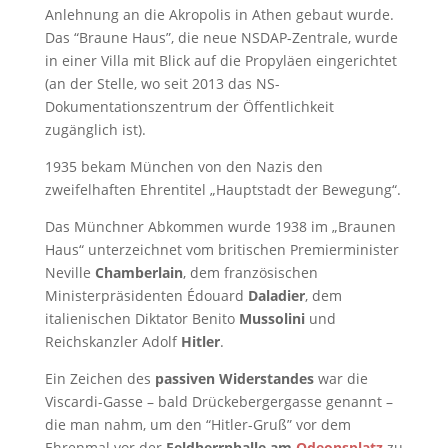
Anlehnung an die Akropolis in Athen gebaut wurde.
Das “Braune Haus”, die neue NSDAP-Zentrale, wurde
in einer Villa mit Blick auf die Propyläen eingerichtet
(an der Stelle, wo seit 2013 das NS-
Dokumentationszentrum der Öffentlichkeit
zugänglich ist).
1935 bekam München von den Nazis den
zweifelhaften Ehrentitel „Hauptstadt der Bewegung“.
Das Münchner Abkommen wurde 1938 im „Braunen
Haus“ unterzeichnet vom britischen Premierminister
Neville
Chamberlain
, dem französischen
Ministerpräsidenten Édouard
Daladier
, dem
italienischen Diktator Benito
Mussolini
und
Reichskanzler Adolf
Hitler
.
Ein Zeichen des
passiven Widerstandes
war die
Viscardi-Gasse – bald Drückebergergasse genannt –
die man nahm, um den “Hitler-Gruß” vor dem
Ehrenmal vor der
Feldherrnhalle am
Odeonsplatz
zu