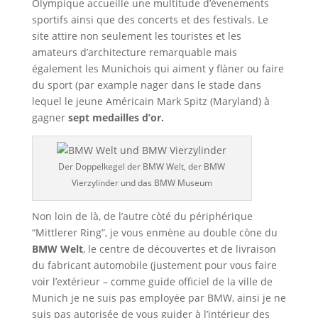
Olympique accueille une multitude d’évenements
sportifs ainsi que des concerts et des festivals. Le
site attire non seulement les touristes et les
amateurs d’architecture remarquable mais
également les Munichois qui aiment y flàner ou faire
du sport (par example nager dans le stade dans
lequel le jeune Américain Mark Spitz (Maryland) à
gagner
sept medailles d’or.
Der Doppelkegel der BMW Welt, der BMW
Vierzylinder und das BMW Museum
Non loin de là, de l’autre còté du périphérique
“Mittlerer Ring”, je vous enmène au double còne du
BMW Welt
, le centre de découvertes et de livraison
du fabricant automobile (justement pour vous faire
voir l’extérieur – comme guide officiel de la ville de
Munich je ne suis pas employée par BMW, ainsi je ne
suis pas autorisée de vous guider à l’intérieur des