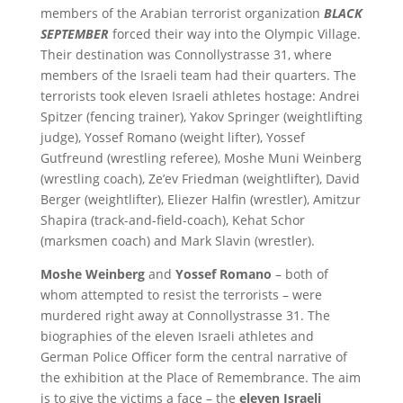
members of the Arabian terrorist organization
BLACK
SEPTEMBER
forced their way into the Olympic Village.
Their destination was Connollystrasse 31, where
members of the Israeli team had their quarters. The
terrorists took eleven Israeli athletes hostage: Andrei
Spitzer (fencing trainer), Yakov Springer (weightlifting
judge), Yossef Romano (weight lifter), Yossef
Gutfreund (wrestling referee), Moshe Muni Weinberg
(wrestling coach), Ze’ev Friedman (weightlifter), David
Berger (weightlifter), Eliezer Halfin (wrestler), Amitzur
Shapira (track-and-field-coach), Kehat Schor
(marksmen coach) and Mark Slavin (wrestler).
Moshe Weinberg
and
Yossef Romano
– both of
whom attempted to resist the terrorists – were
murdered right away at Connollystrasse 31. The
biographies of the eleven Israeli athletes and
German Police Officer form the central narrative of
the exhibition at the Place of Remembrance. The aim
is to give the victims a face – the
eleven Israeli