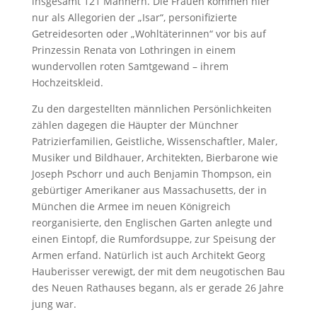
insgesamt 121 Männern. Die Frauen kommen hier
nur als Allegorien der „Isar“, personifizierte
Getreidesorten oder „Wohltäterinnen“ vor bis auf
Prinzessin Renata von Lothringen in einem
wundervollen roten Samtgewand – ihrem
Hochzeitskleid.
Zu den dargestellten männlichen Persönlichkeiten
zählen dagegen die Häupter der Münchner
Patrizierfamilien, Geistliche, Wissenschaftler, Maler,
Musiker und Bildhauer, Architekten, Bierbarone wie
Joseph Pschorr und auch Benjamin Thompson, ein
gebürtiger Amerikaner aus Massachusetts, der in
München die Armee im neuen Königreich
reorganisierte, den Englischen Garten anlegte und
einen Eintopf, die Rumfordsuppe, zur Speisung der
Armen erfand. Natürlich ist auch Architekt Georg
Hauberisser verewigt, der mit dem neugotischen Bau
des Neuen Rathauses begann, als er gerade 26 Jahre
jung war.