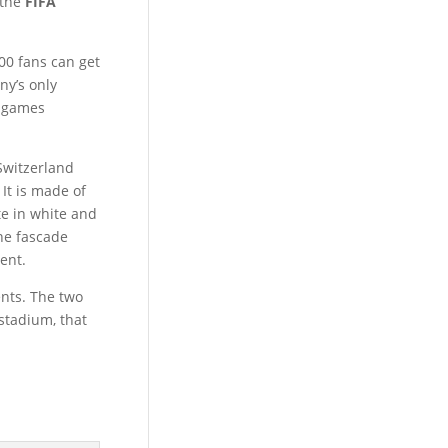
 the
FIFA
00 fans can get
ny’s only
e games
witzerland
It is made of
te in white and
he fascade
ent.
nts. The two
 stadium, that