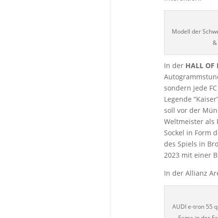
Modell der Schwe
&
In der
HALL OF
Autogrammstunde
sondern jede FC 
Legende “Kaiser
soll vor der Mü
Weltmeister als
Sockel in Form d
des Spiels in B
2023 mit einer 
In der Allianz A
AUDI e-tron 55 qu
Fame in der Er