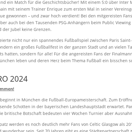
und ein Match für die Geschichtsbücher! Mit einem 5:0 über Inter 
main mit seinem Trainer Enrique zum ersten Mal in seiner Vereinsg
e gewonnen – und zwar hoch verdient! Bei den mitgereisten Fans
 aber auch bei den Tausenden PSG-Anhängern beim Public Viewing
d der Jubel keine Grenzen.
ierte nicht nur ein spannendes Fußballspiel zwischen Paris Sain
ondern ein großes Fußballfest in der ganzen Stadt und an vielen T
kets hatten, sondern für alle! Für die angereisten Fans der Finalma
n München leben und deren Herz beim Thema Fußball ein bisschen s
RO 2024
kommen!
4 beginnt in München die Fußball-Europameisterschaft. Zum Eröffn
ende Schotten in der bayerischen Landeshauptstadt erwartet. Part
 die britische Botschaft bedeuten vier Wochen Turnier aber Ausna
atz werden es noch deutlich mehr Fans von Celtic Glasgow als 20
 wunderbar sein. Seit 70 Jahren gibt es eine Städtepartnerschaft 