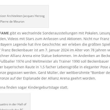
izer Architekten Jacques Herzog
 Pierre de Meuron
 FAME
gibt es wechselnde Sonderausstellungen mit Pokalen, Lesun
n, Videos mit Stars zum Anfassen und Aktionen. Nicht nur Franz
Bayern Legende hat ihre Geschichte: wir erleben die größten Spiel
” Franz Beckenbauer ist am 7. Januar 2024 im Alter von 78 Jahren 
nchner Allianz Arena eine Statue bekommen. Im Andenken an Beck
 Fußballer 1974 und Weltmeister als Trainer 1990 soll Beckenbauer
er bayerischen Raute in 1,5 facher Lebensgröße in eleganter Pose a
ronze gegossen werden. Gerd Müller, der weltberühmte “Bomber de
Bronze auf der Esplanade der Allianz Arena geehrt worden.
rena finden sogar Kindergeburtstage statt.
attro in der Hall of
lebniswelt des FC