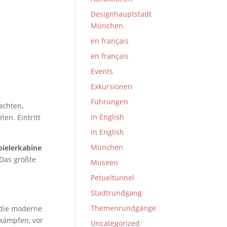
Designhauptstadt
München
en français
en français
Events
Exkursionen
Führungen
achten,
in English
en. Eintritt
in English
München
pielerkabine
 Das größte
Museen
Petueltunnel
Stadtrundgang
Themenrundgänge
 die moderne
 kämpfen, vor
Uncategorized