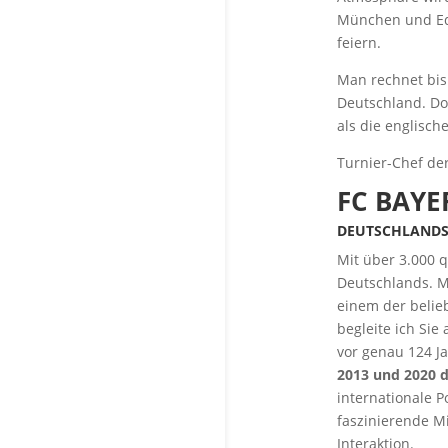
München und Edi
feiern.
Man rechnet bis
Deutschland. Do
als die englische
Turnier-Chef de
FC BAYE
DEUTSCHLANDS 
Mit über 3.000 
Deutschlands. M
einem der belie
begleite ich Sie
vor genau 124 Ja
2013 und 2020 d
internationale 
faszinierende M
Interaktion.