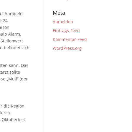
Meta
atz humpeln,
t 24
Anmelden
aison
Eintrags-Feed
halb Alarm.
Kommentar-Feed
 Stellenwert
n befindet sich
WordPress.org
asten kann. Das
arzt sollte
so „Mull“ (der
ür die Region.
durch
 Oktoberfest