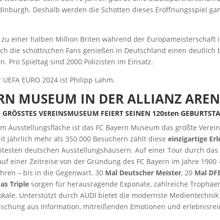
nburgh. Deshalb werden die Schotten dieses Eröffnungsspiel ga
 zu einer halben Million Briten während der Europameisterschaft 
ch die schottischen Fans genießen in Deutschland einen deutlich 
n. Pro Spieltag sind 2000 Polizisten im Einsatz.
r UEFA EURO 2024 ist Philipp Lahm.
RN MUSEUM IN DER ALLIANZ ARE
GRÖSSTES VEREINSMUSEUM FEIERT SEINEN 120sten GEBURTST
qm Ausstellungsfläche ist das FC Bayern Museum das größte Ver
it jährlich mehr als 350.000 Besuchern zählt diese
einzigartige Er
btesten deutschen Ausstellungshäusern. Auf einer Tour durch d
 auf einer Zeitreise von der Gründung des FC Bayern im Jahre 1900 
hren – bis in die Gegenwart. 30
Mal Deutscher Meister
, 20
Mal DFB
as Triple
sorgen für herausragende Exponate, zahlreiche Trophäe
Pokale. Unterstützt durch AUDI bietet die modernste Medientechnik
ischung aus Information, mitreißenden Emotionen und erlebnisrei