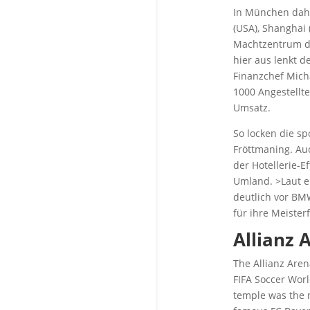
In München daho
(USA), Shanghai 
Machtzentrum de
hier aus lenkt d
Finanzchef Mich
1000 Angestellte
Umsatz.
So locken die s
Fröttmaning. Auc
der Hotellerie-
Umland. >Laut e
deutlich vor BM
für ihre Meister
Allianz 
The Allianz Aren
FIFA Soccer Worl
temple was the 