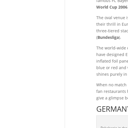
famous FC Bayer
World Cup 2006
The oval venue i
their thrill in 
three-tiered sta
(
Bundesliga
).
The world-wide 
have designed Eu
inflated foil pa
blue or red and 
shines purely in
When no match i
fan restaurants 
give a glimpse 
GERMANY
Pokalserie in der