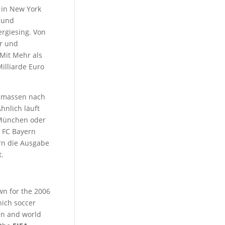
 in New York
k und
rgiesing. Von
er und
 Mit Mehr als
illiarde Euro
anmassen nach
hnlich läuft
 München oder
 FC Bayern
rn die Ausgabe
t.
wn for the 2006
nich soccer
en and world