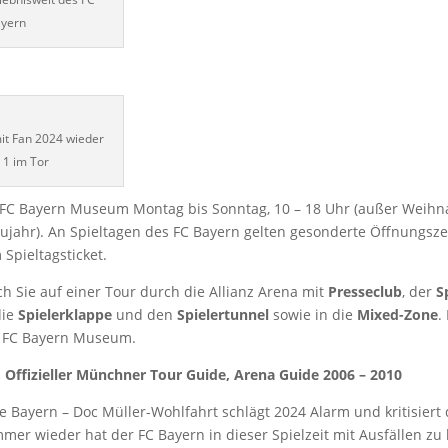
yern
it Fan 2024 wieder
, 1 im Tor
s FC Bayern Museum Montag bis Sonntag, 10 – 18 Uhr (außer Weihn
ujahr). An Spieltagen des FC Bayern gelten gesonderte Öffnungszeit
 Spieltagsticket.
ch Sie auf einer Tour durch die Allianz Arena mit
Presseclub
, der
S
die
Spielerklappe
und den
Spielertunnel
sowie in die
Mixed-Zone
.
as FC Bayern Museum.
 Offizieller Münchner Tour Guide, Arena Guide 2006 – 2010
e Bayern – Doc Müller-Wohlfahrt schlägt 2024 Alarm und kritisiert
mer wieder hat der FC Bayern in dieser Spielzeit mit Ausfällen zu