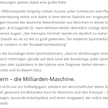
letzungen spielen dabei eine große Rolle.
e Offensivspieler Kingsley Coman musste unter Schmerzen vom Pl
verletzung reihte sich dabei in eine Horror-Statistik ein: Insgesam
gen musste der deutsche Rekordmeister aus München in dieser S
gen. Arzt-Legende Dr. Hans-Wilhelm Müller-Wohlfahrt schlägt des
seinen Augen: „Der Kernspin-Technik“ werde ein deutlich zu hoher
Glaube an sie ist viel zu groß geworden. Die moderne Sportmedizi
and, sondern in der Rückwärtsentwicklung“
es die Grundlage eines Sportmediziners, „dass er Verletzungen ert
rtarzt mitbringen, gerade auf dem Level der Bundesliga. Jeder Sport
sen oder spätestens in der Kabine eine Diagnose stellen können – 
rztes und Ex-Bayern-Doc).
ern – die Milliarden-Maschine.
t nicht nur ein Fußballgigant, sondern ein wirtschaftlicher Motor f
er generiert 4,5 Milliarden Euro für München und den Freistaat – 
ngen, tausende Arbeitsplätze und einen Imagewert, der selbst das
tellt.