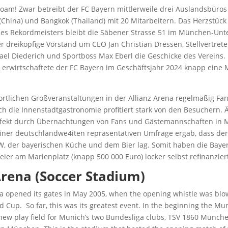
am! Zwar betreibt der FC Bayern mittlerweile drei Auslandsbüros
(China) und Bangkok (Thailand) mit 20 Mitarbeitern. Das Herzstüc
s Rekordmeisters bleibt die Säbener Strasse 51 im München-Unte
er dreiköpfige Vorstand um CEO Jan Christian Dressen, Stellvertret
ael Diederich und Sportboss Max Eberl die Geschicke des Vereins.
 erwirtschaftete der FC Bayern im Geschäftsjahr 2024 knapp eine M
portlichen Großveranstaltungen in der Allianz Arena regelmäßig F
h die Innenstadtgastronomie profitiert stark von den Besuchern. Ä
Effekt durch Übernachtungen von Fans und Gästemannschaften in
iner deutschlandwe4iten repräsentativen Umfrage ergab, dass der
W, der bayerischen Küche und dem Bier lag. Somit haben die Baye
feier am Marienplatz (knapp 500 000 Euro) locker selbst refinanzier
Arena (Soccer Stadium)
a opened its gates in May 2005, when the opening whistle was blo
d Cup. So far, this was its greatest event. In the beginning the Mu
new play field for Munich’s two Bundesliga clubs, TSV 1860 Münch