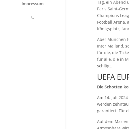
Tag, ein Abend 
Impressum
Paris Saint-Ger
Champions Leagu
Football Arena,
Königsplatz, fan
Aber München fe
Inter Mailand, s
für die, die Tic
für alle, die i
schlägt.
UEFA EU
Die Schotten 
Am 14. Juli 202
werden zehntaus
garantiert. Für
Auf dem Marienp
Atmosphäre wird