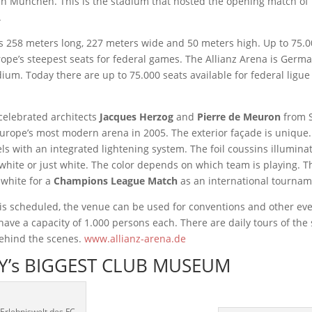
n München. This is the stadium that hosted the opening match of
.
s 258 meters long, 227 meters wide and 50 meters high. Up to 75.0
Europe’s steepest seats for federal games. The Allianz Arena is Germa
dium. Today there are up to 75.000 seats available for federal ligu
celebrated architects
Jacques Herzog
and
Pierre de Meuron
from S
rope’s most modern arena in 2005. The exterior façade is unique. 
nels with an integrated lightening system. The foil coussins illumina
white or just white. The color depends on which team is playing. T
 white for a
Champions League Match
as an international tournam
s scheduled, the venue can be used for conventions and other eve
have a capacity of 1.000 persons each. There are daily tours of the
behind the scenes.
www.allianz-arena.de
’s BIGGEST CLUB MUSEUM
 Erlebniswelt des FC