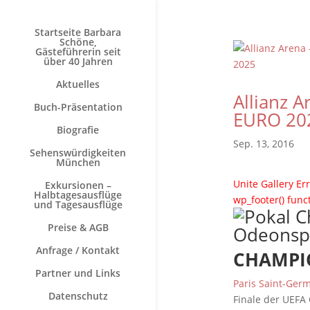
Startseite Barbara
Schöne,
Gästeführerin seit
über 40 Jahren
Aktuelles
Allianz 
Buch-Präsentation
EURO 20
Biografie
Sep. 13, 2016
Sehenswürdigkeiten
München
Unite Gallery Err
Exkursionen –
Halbtagesausflüge
wp_footer() func
und Tagesausflüge
Preise & AGB
Anfrage / Kontakt
CHAMPIO
Partner und Links
Paris Saint-Germ
Datenschutz
Finale der UEFA