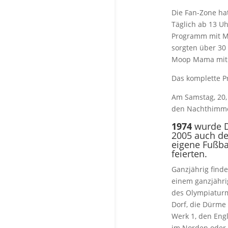
Die Fan-Zone hat
Täglich ab 13 U
Programm mit Mu
sorgten über 30
Moop Mama mit 
Das komplette 
Am Samstag, 20,
den Nachthimmel
1974
wurde D
2005 auch de
eigene Fußbal
feierten.
Ganzjährig find
einem ganzjährig
des Olympiatur
Dorf, die Dürme
Werk 1, den Engl
im Norden oder 