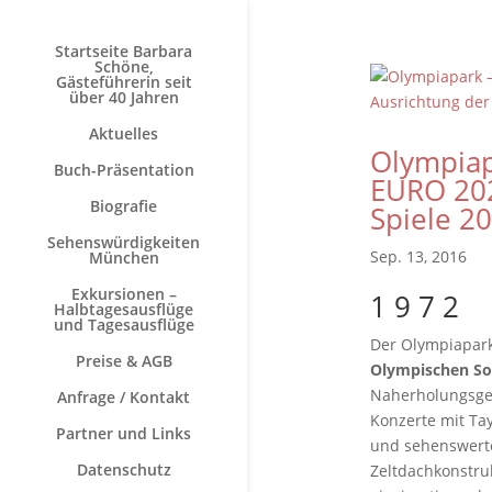
Startseite Barbara
Schöne,
Gästeführerin seit
über 40 Jahren
Aktuelles
Olympiap
Buch-Präsentation
EURO 202
Biografie
Spiele 20
Sehenswürdigkeiten
Sep. 13, 2016
München
Exkursionen –
1 9 7 2
Halbtagesausflüge
und Tagesausflüge
Der Olympiapark
Preise & AGB
Olympischen S
Naherholungsgeb
Anfrage / Kontakt
Konzerte mit Tay
Partner und Links
und sehenswerte
Datenschutz
Zeltdachkonstruk