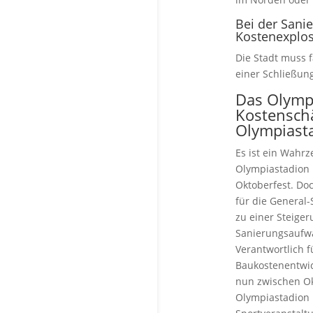
Bei der Sani
Kostenexplo
Die Stadt muss 
einer Schließun
Das Olympi
Kostenschä
Olympiasta
Es ist ein Wahr
Olympiastadion 
Oktoberfest. Doc
für die General-
zu einer Steige
Sanierungsaufwa
Verantwortlich f
Baukostenentwic
nun zwischen Ok
Olympiastadion 