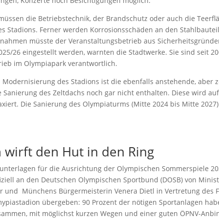
ungen, Konzerte noch Besichtigungen möglich.
müssen die Betriebstechnik, der Brandschutz oder auch die Teerfl
s Stadions. Ferner werden Korrosionsschäden an den Stahlbauteile
nahmen müsste der Veranstaltungsbetrieb aus Sicherheitsgründ
25/26 eingestellt werden, warnten die Stadtwerke. Sie sind seit 2
rieb im Olympiapark verantwortlich.
 Modernisierung des Stadions ist die ebenfalls anstehende, aber z
e Sanierung des Zeltdachs noch gar nicht enthalten. Diese wird au
axiert. Die Sanierung des Olympiaturms (Mitte 2024 bis Mitte 2027
wirft den Hut in den Ring
nterlagen für die Ausrichtung der Olympischen Sommerspiele 20
iziell an den Deutschen Olympischen Sportbund (DOSB) von Minis
r und Münchens Bürgermeisterin Venera Dietl in Vertretung des F
mypiastadion übergeben: 90 Prozent der nötigen Sportanlagen habe
eisammen, mit möglichst kurzen Wegen und einer guten ÖPNV-Anbi