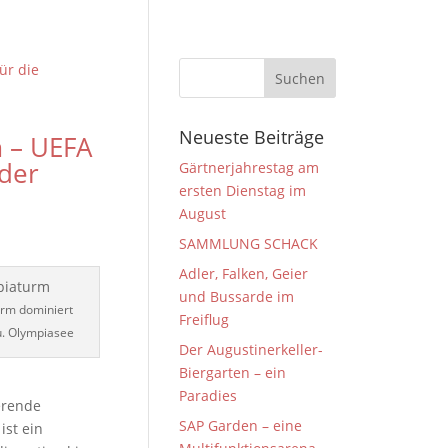
Neueste Beiträge
 – UEFA
der
Gärtnerjahrestag am
ersten Dienstag im
August
SAMMLUNG SCHACK
Adler, Falken, Geier
und Bussarde im
urm dominiert
Freiflug
u. Olympiasee
Der Augustinerkeller-
Biergarten – ein
Paradies
erende
SAP Garden – eine
ist ein