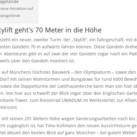
e neue Attraktion auf
piagelände
ylift geht’s 70 Meter in die Höhe
teht ein neuer, zweiter Turm: der „Skylift“, ein Fahrgeschäft, mit
asten Gondeln 70 m aufwärts fahren können. Diese Gondeln drehe
r Abenteurer gibt es auf zwei der vier Gondeln sogar noch ein Pod
weils über den Gondeln montiert ist.
k auf Münchens höchstes Bauwerk – den Olympiaturm – sowie den
 Dorf mit seinen Wohntürmen und Bungalows für rund 6000 Bewoh
owie die Doppeltürme der Liebfrauenkirche kann man von hier 
n. Von hier aus schweift der Blick sogar über den Englischen Gart
sbank-Tower, zum Riesenrad UMADUM im Werksviertel, zur Allian
Horizont.
 mit seinen 291 Metern Höhe wegen Sanierungsarbeiten noch bis 
icht zugänglich ist, hat Timo Kollmann den neuen Aussichtsturm ge
ietet aktuell den besten Blick auf ganz München – bei gutem Wetter