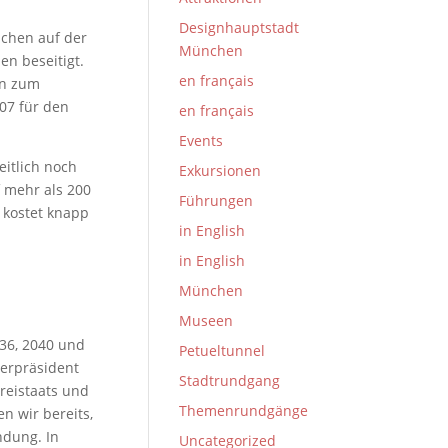
Designhauptstadt
ächen auf der
München
n beseitigt.
en français
en zum
007 für den
en français
Events
eitlich noch
Exkursionen
f mehr als 200
Führungen
) kostet knapp
in English
in English
München
Museen
36, 2040 und
Petueltunnel
terpräsident
Stadtrundgang
reistaats und
Themenrundgänge
n wir bereits,
ndung. In
Uncategorized