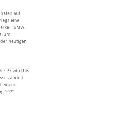
ghafen auf
iegs eine
werke – BMW.
s, um
 der heutigen
e. Er wird bis
sses ändert
t einem
ng 1972