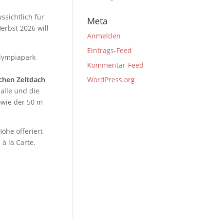
ssichtlich für
Meta
erbst 2026 will
Anmelden
Eintrags-Feed
Olympiapark
Kommentar-Feed
schen Zeltdach
WordPress.org
lle und die
owie der 50 m
Höhe offeriert
à la Carte.