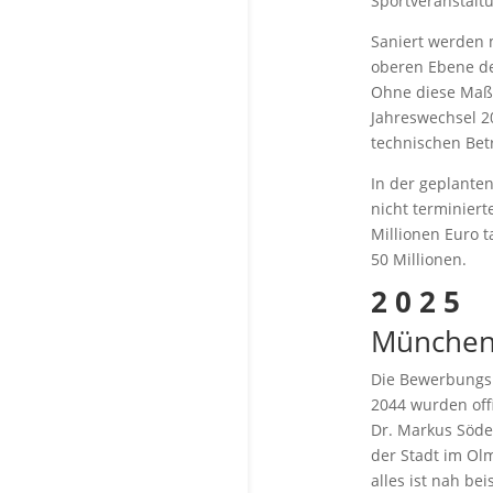
Sportveranstalt
Saniert werden 
oberen Ebene de
Ohne diese Maß
Jahreswechsel 20
technischen Bet
In der geplanten
nicht terminiert
Millionen Euro t
50 Millionen.
2 0 2 5
München 
Die Bewerbungsu
2044 wurden off
Dr. Markus Söde
der Stadt im Ol
alles ist nah b