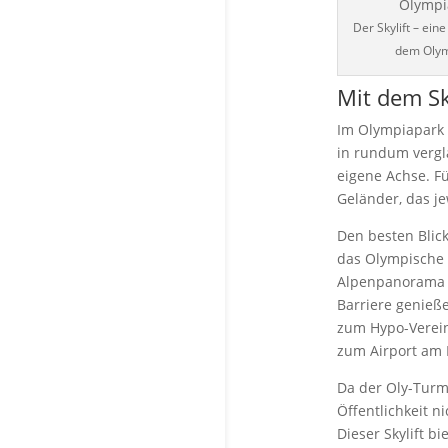
Der Skylift – ein
dem Olym
Mit dem Sk
Im Olympiapark s
in rundum vergl
eigene Achse. Fü
Geländer, das je
Den besten Blic
das Olympische
Alpenpanorama s
Barriere genieße
zum Hypo-Verein
zum Airport am 
Da der Oly-Turm
Öffentlichkeit n
Dieser Skylift b