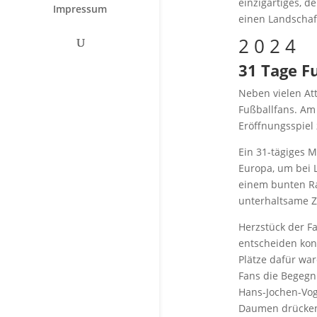
einzigartiges, 
Impressum
einen Landschaf
2 0 2 4
31 Tage Fu
Neben vielen At
Fußballfans. Am
Eröffnungsspiel
Ein 31-tägiges 
Europa, um bei 
einem bunten Ra
unterhaltsame Z
Herzstück der F
entscheiden kon
Plätze dafür wa
Fans die Begegn
Hans-Jochen-Vog
Daumen drücken