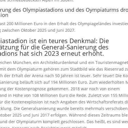
erung des Olympiastadions und des Oympiaturms droh
sion
fast 200 Millionen Euro in den Erhalt des Olympiageländes invest
g zwischen Oktober 2025 und Juni 2027.
astadion ist ein teures Denkmal: Die
tzung für die General-Sanierung des
dions hat sich 2023 erneut erhöht.
zeichen München, ein Architekturdenkmal und ein Touristenmagnet
mit dem Olympiaturm gehören zum Stadtbild wie das Riesenrad 
h der Erhalt der Arena nach 50 Jahren ist teuer. Sehr teuer! Die 
Sanierung beläuft sich auf 194 Millionen Euro. Zum wiederholten M
rung der Kostenprognose gekommen. 2018 war noch von einem
nd in Höhe von 108 Millionen Euro die Rede. Zuletzt von 155 Milli
ür die Kostenexplosion ist nach Angaben des Wirtschaftsreferats d
klung. Die Generalsanierung wurde bereits mehrmals verschoben. 
tober 2025 und Juni 2017 erfolgen. Während dieses Zeitraums ble
und der Olympiaturm komplett geschlossen. Das heißt, es sind we