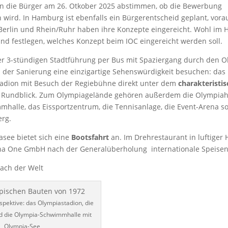
 die Bürger am 26. Otkober 2025 abstimmen, ob die Bewerbung
 wird. In Hamburg ist ebenfalls ein Bürgerentscheid geplant, vorau
Berlin und Rhein/Ruhr haben ihre Konzepte eingereicht. Wohl im H
und festlegen, welches Konzept beim IOC eingereicht werden soll.
er 3-stündigen Stadtführung per Bus mit Spaziergang durch den 
 der Sanierung eine einzigartige Sehenswürdigkeit besuchen: das
tadion mit Besuch der Regiebühne direkt unter dem
charakteristi
 Rundblick. Zum Olympiagelände gehören außerdem die Olympiaha
halle, das Eissportzentrum, die Tennisanlage, die Event-Arena s
rg.
see bietet sich eine
Bootsfahrt
an. Im Drehrestaurant in luftiger 
na One GmbH nach der Generalüberholung internationale Speisen 
dach der Welt
spektive: das Olympiastadion, die
d die Olympia-Schwimmhalle mit
Olympia-See