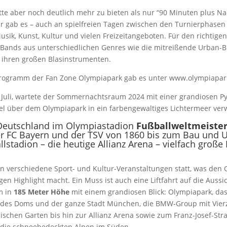
te aber noch deutlich mehr zu bieten als nur “90 Minuten plus Nac
hr gab es – auch an spielfreien Tagen zwischen den Turnierphasen
sik, Kunst, Kultur und vielen Freizeitangeboten. Für den richtige
 Bands aus unterschiedlichen Genres wie die mitreißende Urban-
ihren großen Blasinstrumenten.
Programm der Fan Zone Olympiapark gab es unter www.olympiapar
 Juli, wartete der Sommernachtsraum 2024 mit einer grandiosen P
 über dem Olympiapark in ein farbengewaltiges Lichtermeer ver
eutschland im Olympiastadion
Fußballweltmeister
r FC Bayern und der TSV von 1860 bis zum Bau und 
lstadion – die heutige Allianz Arena – vielfach große 
en verschiedene Sport- und Kultur-Veranstaltungen statt, was den
en Highlight macht. Ein Muss ist auch eine Liftfahrt auf die Auss
m in
185 Meter Höhe
mit einem grandiosen Blick: Olympiapark, da
 des Doms und der ganze Stadt München, die BMW-Group mit Vier
ischen Garten bis hin zur Allianz Arena sowie zum Franz-Josef-Str
die schneebedeckten Alpen im Süden.