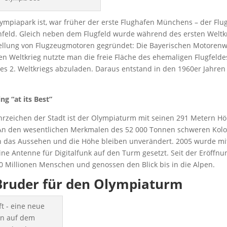
ympiapark ist, war früher der erste Flughafen Münchens – der Flu
eld. Gleich neben dem Flugfeld wurde während des ersten Weltkr
tellung von Flugzeugmotoren gegründet: Die Bayerischen Motoren
n Weltkrieg nutzte man die freie Fläche des ehemaligen Flugfelde
s 2. Weltkriegs abzuladen. Daraus entstand in den 1960er Jahren
ng “at its Best”
rzeichen der Stadt ist der Olympiaturm mit seinen 291 Metern Höh
 An den wesentlichen Merkmalen des 52 000 Tonnen schweren Kolo
ch das Aussehen und die Höhe bleiben unverändert. 2005 wurde mi
ne Antenne für Digitalfunk auf den Turm gesetzt. Seit der Eröffnu
0 Millionen Menschen und genossen den Blick bis in die Alpen.
Bruder für den Olympiaturm