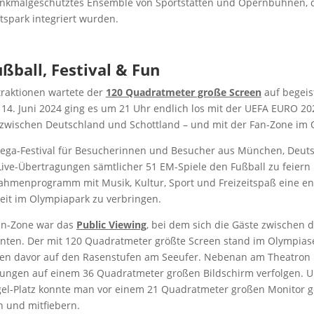
denkmalgeschütztes Ensemble von Sportstätten und Opernbühnen, d
tspark integriert wurden.
ßball, Festival & Fun
traktionen wartete der
120 Quadratmeter große Screen
auf begeis
 14. Juni 2024 ging es um 21 Uhr endlich los mit der UEFA EURO 2
 zwischen Deutschland und Schottland – und mit der Fan-Zone im 
Mega-Festival für Besucherinnen und Besucher aus München, Deut
Live-Übertragungen sämtlicher 51 EM-Spiele den Fußball zu feiern
hmenprogramm mit Musik, Kultur, Sport und Freizeitspaß eine e
eit im Olympiapark zu verbringen.
an-Zone war das
Public Viewing
, bei dem sich die Gäste zwischen 
nten. Der mit 120 Quadratmeter größte Screen stand im Olympiase
ren davor auf den Rasenstufen am Seeufer. Nebenan am Theatron 
ungen auf einem 36 Quadratmeter großen Bildschirm verfolgen. 
el-Platz konnte man vor einem 21 Quadratmeter großen Monitor 
 und mitfiebern.