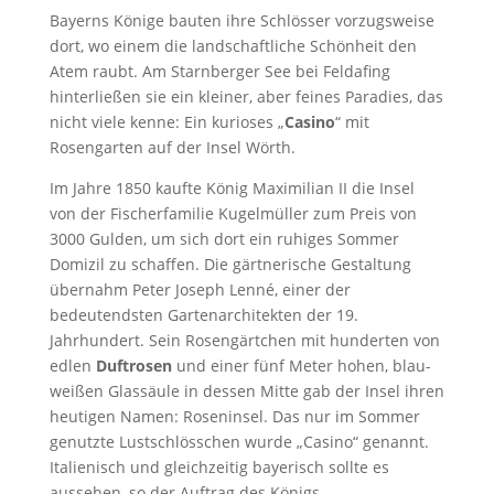
Bayerns Könige bauten ihre Schlösser vorzugsweise
dort, wo einem die landschaftliche Schönheit den
Atem raubt. Am Starnberger See bei Feldafing
hinterließen sie ein kleiner, aber feines Paradies, das
nicht viele kenne: Ein kurioses „
Casino
“ mit
Rosengarten auf der Insel Wörth.
Im Jahre 1850 kaufte König Maximilian II die Insel
von der Fischerfamilie Kugelmüller zum Preis von
3000 Gulden, um sich dort ein ruhiges Sommer
Domizil zu schaffen. Die gärtnerische Gestaltung
übernahm Peter Joseph Lenné, einer der
bedeutendsten Gartenarchitekten der 19.
Jahrhundert. Sein Rosengärtchen mit hunderten von
edlen
Duftrosen
und einer fünf Meter hohen, blau-
weißen Glassäule in dessen Mitte gab der Insel ihren
heutigen Namen: Roseninsel. Das nur im Sommer
genutzte Lustschlösschen wurde „Casino“ genannt.
Italienisch und gleichzeitig bayerisch sollte es
aussehen, so der Auftrag des Königs.