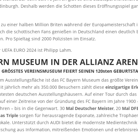
nburgh. Deshalb werden die Schotten dieses Eröffnungsspiel ga
 zu einer halben Million Briten während der Europameisterschaft 
ch die schottischen Fans genießen in Deutschland einen deutlich 
n. Pro Spieltag sind 2000 Polizisten im Einsatz.
r UEFA EURO 2024 ist Philipp Lahm.
RN MUSEUM IN DER ALLIANZ ARE
GRÖSSTES VEREINSMUSEUM FEIERT SEINEN 120sten GEBURTST
qm Ausstellungsfläche ist das FC Bayern Museum das größte Ver
it jährlich mehr als 350.000 Besuchern zählt diese
einzigartige Er
btesten deutschen Ausstellungshäusern. Auf einer Tour durch d
 auf einer Zeitreise von der Gründung des FC Bayern im Jahre 1900 
hren – bis in die Gegenwart. 30
Mal Deutscher Meister
, 20
Mal DFB
as Triple
sorgen für herausragende Exponate, zahlreiche Trophäe
Pokale. Unterstützt durch AUDI bietet die modernste Medientechnik
ischung aus Information, mitreißenden Emotionen und erlebnisrei