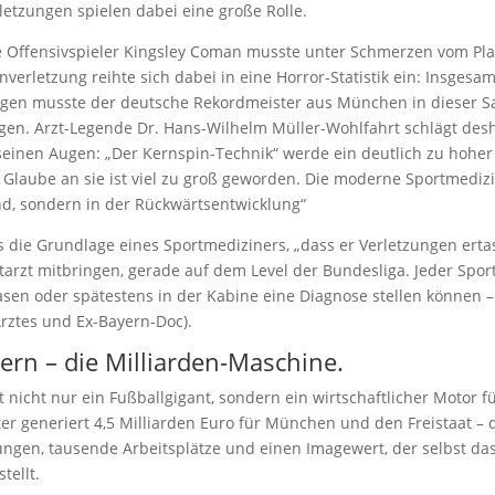
letzungen spielen dabei eine große Rolle.
e Offensivspieler Kingsley Coman musste unter Schmerzen vom Pl
verletzung reihte sich dabei in eine Horror-Statistik ein: Insgesam
gen musste der deutsche Rekordmeister aus München in dieser S
gen. Arzt-Legende Dr. Hans-Wilhelm Müller-Wohlfahrt schlägt des
seinen Augen: „Der Kernspin-Technik“ werde ein deutlich zu hoher
Glaube an sie ist viel zu groß geworden. Die moderne Sportmedizi
and, sondern in der Rückwärtsentwicklung“
es die Grundlage eines Sportmediziners, „dass er Verletzungen ert
rtarzt mitbringen, gerade auf dem Level der Bundesliga. Jeder Sport
sen oder spätestens in der Kabine eine Diagnose stellen können – 
rztes und Ex-Bayern-Doc).
ern – die Milliarden-Maschine.
t nicht nur ein Fußballgigant, sondern ein wirtschaftlicher Motor f
er generiert 4,5 Milliarden Euro für München und den Freistaat – 
ngen, tausende Arbeitsplätze und einen Imagewert, der selbst das
tellt.