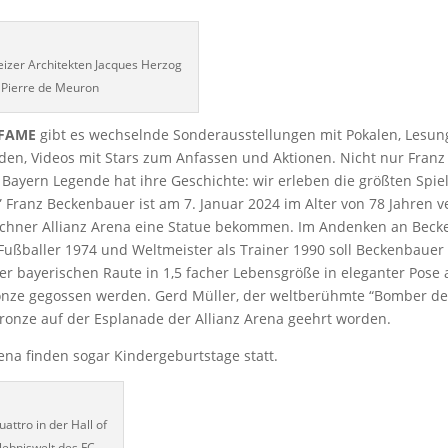
izer Architekten Jacques Herzog
 Pierre de Meuron
 FAME
gibt es wechselnde Sonderausstellungen mit Pokalen, Lesun
n, Videos mit Stars zum Anfassen und Aktionen. Nicht nur Franz
Bayern Legende hat ihre Geschichte: wir erleben die größten Spiel
” Franz Beckenbauer ist am 7. Januar 2024 im Alter von 78 Jahren 
nchner Allianz Arena eine Statue bekommen. Im Andenken an Beck
 Fußballer 1974 und Weltmeister als Trainer 1990 soll Beckenbauer
er bayerischen Raute in 1,5 facher Lebensgröße in eleganter Pose a
ronze gegossen werden. Gerd Müller, der weltberühmte “Bomber de
Bronze auf der Esplanade der Allianz Arena geehrt worden.
rena finden sogar Kindergeburtstage statt.
attro in der Hall of
lebniswelt des FC