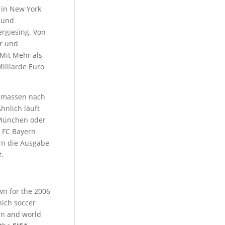
 in New York
k und
rgiesing. Von
er und
 Mit Mehr als
illiarde Euro
anmassen nach
hnlich läuft
 München oder
 FC Bayern
rn die Ausgabe
t.
wn for the 2006
nich soccer
en and world