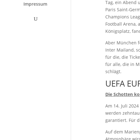
Tag, ein Abend 
Impressum
Paris Saint-Ger
Champions Leagu
Football Arena,
Königsplatz, fan
Aber München fe
Inter Mailand, s
für die, die Tic
für alle, die i
schlägt.
UEFA EU
Die Schotten 
Am 14. Juli 202
werden zehntaus
garantiert. Für
Auf dem Marienp
Atmosphäre wird