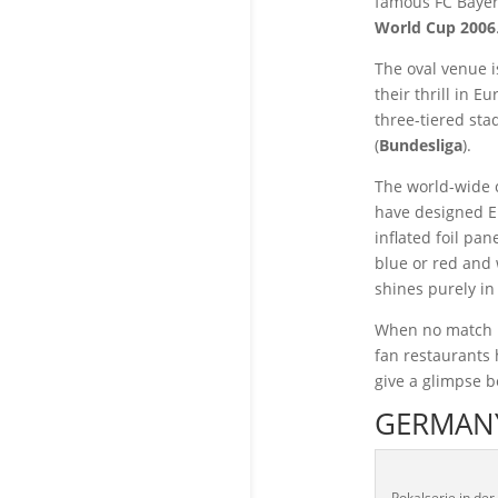
famous FC Bayer
World Cup 2006
The oval venue i
their thrill in 
three-tiered sta
(
Bundesliga
).
The world-wide 
have designed Eu
inflated foil pa
blue or red and 
shines purely in
When no match i
fan restaurants 
give a glimpse 
GERMANY
Pokalserie in der