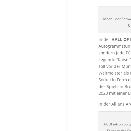
Modell der Schwe
&
In der
HALL OF
Autogrammstunde
sondern jede FC 
Legende “Kaiser
soll vor der Mü
Weltmeister als
Sockel in Form d
des Spiels in B
2023 mit einer 
In der Allianz A
AUDI e-tron 55 qu
Fame in der Er