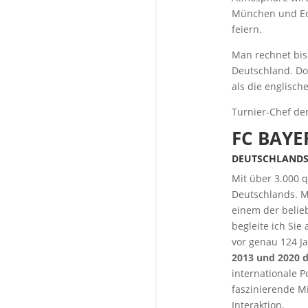
München und Edi
feiern.
Man rechnet bis
Deutschland. Do
als die englische
Turnier-Chef de
FC BAYE
DEUTSCHLANDS 
Mit über 3.000 
Deutschlands. M
einem der belie
begleite ich Sie
vor genau 124 Ja
2013 und 2020 d
internationale 
faszinierende M
Interaktion.