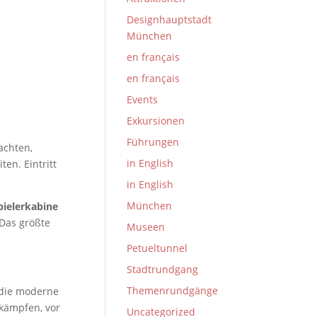
Designhauptstadt
München
en français
en français
Events
Exkursionen
Führungen
achten,
in English
en. Eintritt
in English
München
pielerkabine
 Das größte
Museen
Petueltunnel
Stadtrundgang
Themenrundgänge
 die moderne
 kämpfen, vor
Uncategorized