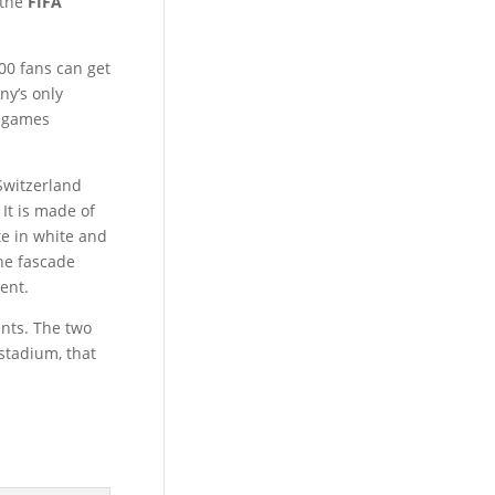
 the
FIFA
00 fans can get
ny’s only
e games
witzerland
It is made of
te in white and
he fascade
ent.
nts. The two
 stadium, that