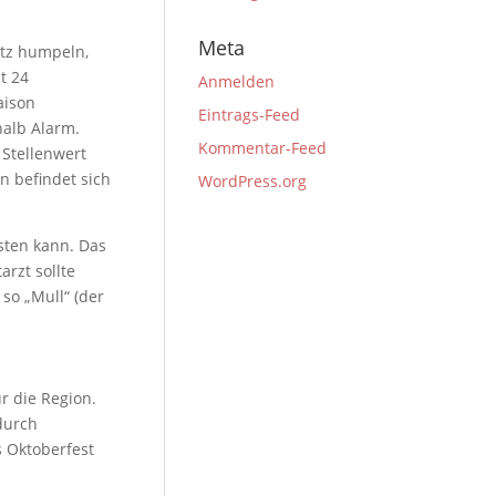
Meta
atz humpeln,
t 24
Anmelden
aison
Eintrags-Feed
halb Alarm.
Kommentar-Feed
 Stellenwert
n befindet sich
WordPress.org
asten kann. Das
arzt sollte
so „Mull“ (der
ür die Region.
durch
 Oktoberfest