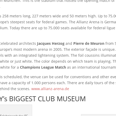
n München. This is the stadium that hosted the opening match of
.
s 258 meters long, 227 meters wide and 50 meters high. Up to 75.0
Europe’s steepest seats for federal games. The Allianz Arena is Germa
dium. Today there are up to 75.000 seats available for federal ligu
celebrated architects
Jacques Herzog
and
Pierre de Meuron
from S
rope’s most modern arena in 2005. The exterior façade is unique. 
nels with an integrated lightening system. The foil coussins illumina
white or just white. The color depends on which team is playing. T
 white for a
Champions League Match
as an international tournam
s scheduled, the venue can be used for conventions and other eve
have a capacity of 1.000 persons each. There are daily tours of the
behind the scenes.
www.allianz-arena.de
’s BIGGEST CLUB MUSEUM
 Erlebniswelt des FC