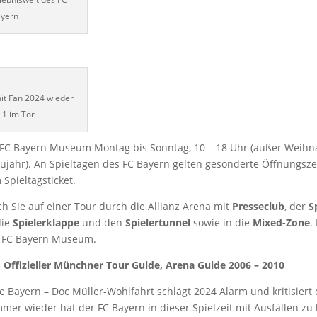
yern
it Fan 2024 wieder
, 1 im Tor
s FC Bayern Museum Montag bis Sonntag, 10 – 18 Uhr (außer Weihn
ujahr). An Spieltagen des FC Bayern gelten gesonderte Öffnungszeit
 Spieltagsticket.
ch Sie auf einer Tour durch die Allianz Arena mit
Presseclub
, der
S
die
Spielerklappe
und den
Spielertunnel
sowie in die
Mixed-Zone
.
as FC Bayern Museum.
 Offizieller Münchner Tour Guide, Arena Guide 2006 – 2010
e Bayern – Doc Müller-Wohlfahrt schlägt 2024 Alarm und kritisiert
mer wieder hat der FC Bayern in dieser Spielzeit mit Ausfällen zu