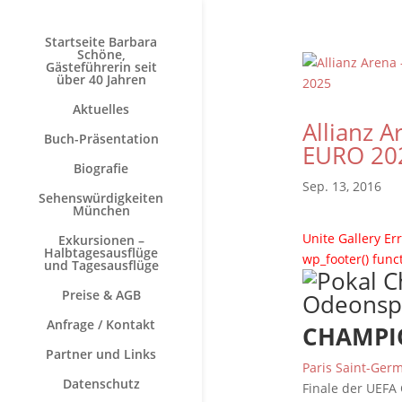
Startseite Barbara
Schöne,
Gästeführerin seit
über 40 Jahren
Aktuelles
Allianz 
Buch-Präsentation
EURO 20
Biografie
Sep. 13, 2016
Sehenswürdigkeiten
München
Unite Gallery Err
Exkursionen –
Halbtagesausflüge
wp_footer() func
und Tagesausflüge
Preise & AGB
Anfrage / Kontakt
CHAMPIO
Partner und Links
Paris Saint-Germ
Datenschutz
Finale der UEFA