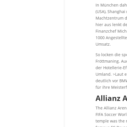
In München daho
(USA), Shanghai 
Machtzentrum de
hier aus lenkt d
Finanzchef Mich
1000 Angestellte
Umsatz.
So locken die s
Fröttmaning. Auc
der Hotellerie-
Umland. >Laut e
deutlich vor BM
für ihre Meister
Allianz 
The Allianz Aren
FIFA Soccer Worl
temple was the 