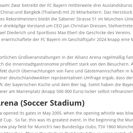
am! Zwar betreibt der FC Bayern mittlerweile drei Auslandsbüros
(China) und Bangkok (Thailand) mit 20 Mitarbeitern. Das Herzstüc
s Rekordmeisters bleibt die Säbener Strasse 51 im München-Unte
er dreiköpfige Vorstand um CEO Jan Christian Dressen, Stellvertret
ael Diederich und Sportboss Max Eberl die Geschicke des Vereins.
 erwirtschaftete der FC Bayern im Geschäftsjahr 2024 knapp eine M
portlichen Großveranstaltungen in der Allianz Arena regelmäßig F
h die Innenstadtgastronomie profitiert stark von den Besuchern. Ä
Effekt durch Übernachtungen von Fans und Gästemannschaften in
iner deutschlandwe4iten repräsentativen Umfrage ergab, dass der
W, der bayerischen Küche und dem Bier lag. Somit haben die Baye
feier am Marienplatz (knapp 500 000 Euro) locker selbst refinanzier
Arena (Soccer Stadium)
a opened its gates in May 2005, when the opening whistle was blo
d Cup. So far, this was its greatest event. In the beginning the Mu
new play field for Munich’s two Bundesliga clubs, TSV 1860 Münch