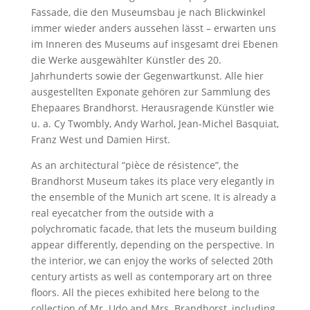
Fassade, die den Museumsbau je nach Blickwinkel
immer wieder anders aussehen lässt – erwarten uns
im Inneren des Museums auf insgesamt drei Ebenen
die Werke ausgewählter Künstler des 20.
Jahrhunderts sowie der Gegenwartkunst. Alle hier
ausgestellten Exponate gehören zur Sammlung des
Ehepaares Brandhorst. Herausragende Künstler wie
u. a. Cy Twombly, Andy Warhol, Jean-Michel Basquiat,
Franz West und Damien Hirst.
As an architectural “pièce de résistence”, the
Brandhorst Museum takes its place very elegantly in
the ensemble of the Munich art scene. It is already a
real eyecatcher from the outside with a
polychromatic facade, that lets the museum building
appear differently, depending on the perspective. In
the interior, we can enjoy the works of selected 20th
century artists as well as contemporary art on three
floors. All the pieces exhibited here belong to the
collection of Mr. Udo and Mrs. Brandhorst, including