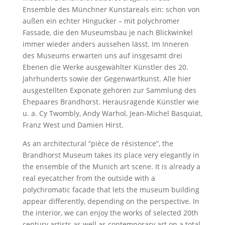
Ensemble des Münchner Kunstareals ein: schon von
außen ein echter Hingucker – mit polychromer
Fassade, die den Museumsbau je nach Blickwinkel
immer wieder anders aussehen lässt. Im Inneren
des Museums erwarten uns auf insgesamt drei
Ebenen die Werke ausgewählter Künstler des 20.
Jahrhunderts sowie der Gegenwartkunst. Alle hier
ausgestellten Exponate gehören zur Sammlung des
Ehepaares Brandhorst. Herausragende Künstler wie
u. a. Cy Twombly, Andy Warhol, Jean-Michel Basquiat,
Franz West und Damien Hirst.
As an architectural “pièce de résistence”, the
Brandhorst Museum takes its place very elegantly in
the ensemble of the Munich art scene. It is already a
real eyecatcher from the outside with a
polychromatic facade that lets the museum building
appear differently, depending on the perspective. In
the interior, we can enjoy the works of selected 20th
century artists as well as contemporary art on a total