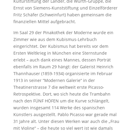
Kulturstiftung der Länder, die Würth-Gruppe, die
Ernst von Siemens-Kunststiftung und Einzelförderer
Fritz Schäfer (Schweinfurt) haben gemeinsam die
finanziellen Mittel aufgebracht.
Im Saal 29 der Pinakothek der Moderne wurde ein
Zimmer wie aus dem Kubismus-Lehrbuch
eingerichtet. Der Kubismus hat bereits vor dem
Ersten Weltkrieg in München eine Sternstunde
erlebt – auch dank eines Mannes, dessen Porträt
ebenfalls im Raum 29 hängt: der Galerist Heinrich
Thannhauser (1859-1934) organisierte im Februar
1913 in seiner “Modernen Galerie“ in der
Theatinerstrasse 7 die weltweit erste Picasso-
Retrospektive. Dort, wo sich heute die Trambahn
nach den FÜNF HÖFEN um die Kurve schlängelt,
wurden insgesamt 114 Werke des spanischen
Künstlers ausgestellt. Pablo Picasso war gerade mal
31 Jahre alt. Unter diesen Werken war auch die „Frau
mit Violine“ – die heute so viel wert ist wie damals