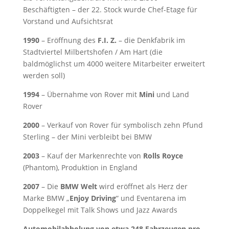
Beschäftigten – der 22. Stock wurde Chef-Etage für
Vorstand und Aufsichtsrat
1990
– Eröffnung des
F.I. Z.
– die Denkfabrik im
Stadtviertel Milbertshofen / Am Hart (die
baldmöglichst um 4000 weitere Mitarbeiter erweitert
werden soll)
1994
– Übernahme von Rover mit
Mini
und Land
Rover
2000
– Verkauf von Rover für symbolisch zehn Pfund
Sterling – der Mini verbleibt bei BMW
2003
– Kauf der Markenrechte von
Rolls Royce
(Phantom), Produktion in England
2007
– Die
BMW Welt
wird eröffnet als Herz der
Marke BMW „
Enjoy Driving
“ und Eventarena im
Doppelkegel mit Talk Shows und Jazz Awards
Automobilabholung von etwa 248 Fahrzeugen pro