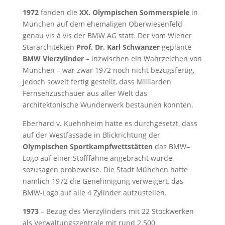
1972
fanden die
XX. Olympischen Sommerspiele
in
München auf dem ehemaligen Oberwiesenfeld
genau vis à vis der BMW AG statt. Der vom Wiener
Stararchitekten
Prof. Dr. Karl Schwanzer
geplante
BMW Vierzylinder
– inzwischen ein Wahrzeichen von
München – war zwar 1972 noch nicht bezugsfertig,
jedoch soweit fertig gestellt, dass Milliarden
Fernsehzuschauer aus aller Welt das
architektonische Wunderwerk bestaunen konnten.
Eberhard v. Kuehnheim hatte es durchgesetzt, dass
auf der Westfassade in Blickrichtung der
Olympischen Sportkampfwettstätten
das BMW–
Logo auf einer Stofffahne angebracht wurde,
sozusagen probeweise. Die Stadt München hatte
nämlich 1972 die Genehmigung verweigert, das
BMW-Logo auf alle 4 Zylinder aufzustellen.
1973
– Bezug des Vierzylinders mit 22 Stockwerken
als Verwaltungszentrale mit rund 2.500