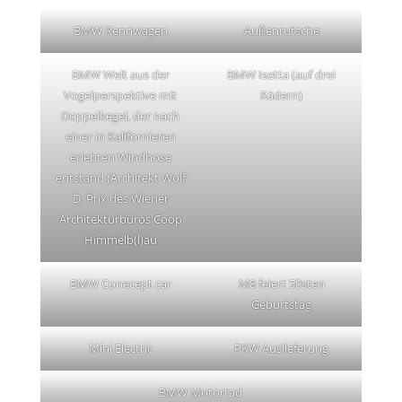
BMW Rennwagen
Außenrutsche
BMW Welt aus der
BMW Isetta (auf drei
Vogelperspektive mit
Rädern)
Doppelkegel, der nach
einer in Kalifornieren
erlebten Windhose
entstand (Architekt Wolf
D. Prix des Wiener
Architekturbüros Coop
Himmelb(l)au
BMW Conecept car
M8 feiert 50sten
Geburtstag
Mini Electric
PKW Auslieferung
BMW Motorrad