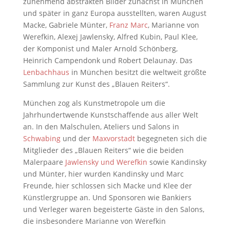
zunehmend abstrakten Bilder zunächst in München
und später in ganz Europa ausstellten, waren August
Macke, Gabriele Münter,
Franz Marc
, Marianne von
Werefkin, Alexej Jawlensky, Alfred Kubin, Paul Klee,
der Komponist und Maler Arnold Schönberg,
Heinrich Campendonk und Robert Delaunay. Das
Lenbachhaus
in München besitzt die weltweit größte
Sammlung zur Kunst des „Blauen Reiters“.
München zog als Kunstmetropole um die
Jahrhundertwende Kunstschaffende aus aller Welt
an. In den Malschulen, Ateliers und Salons in
Schwabing
und der
Maxvorstadt
begegneten sich die
Mitglieder des „Blauen Reiters“ wie die beiden
Malerpaare
Jawlensky und Werefkin
sowie Kandinsky
und Münter, hier wurden Kandinsky und Marc
Freunde, hier schlossen sich Macke und Klee der
Künstlergruppe an. Und Sponsoren wie Bankiers
und Verleger waren begeisterte Gäste in den Salons,
die insbesondere Marianne von Werefkin