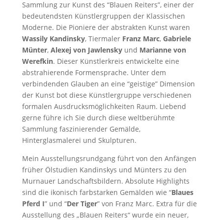
Sammlung zur Kunst des “Blauen Reiters”, einer der
bedeutendsten Künstlergruppen der Klassischen
Moderne. Die Pioniere der abstrakten Kunst waren
Wassily Kandinsky
, Tiermaler
Franz Marc
,
Gabriele
Münter
,
Alexej von Jawlensky
und
Marianne von
Werefkin
. Dieser Künstlerkreis entwickelte eine
abstrahierende Formensprache. Unter dem
verbindenden Glauben an eine “geistige” Dimension
der Kunst bot diese Künstlergruppe verschiedenen
formalen Ausdrucksmöglichkeiten Raum. Liebend
gerne führe ich Sie durch diese weltberühmte
Sammlung faszinierender Gemälde,
Hinterglasmalerei und Skulpturen.
Mein Ausstellungsrundgang führt von den Anfängen
früher Ölstudien Kandinskys und Münters zu den
Murnauer Landschaftsbildern. Absolute Highlights
sind die ikonisch farbstarken Gemälden wie “
Blaues
Pferd I
” und “
Der Tiger
” von Franz Marc. Extra für die
Ausstellung des „Blauen Reiters“ wurde ein neuer,