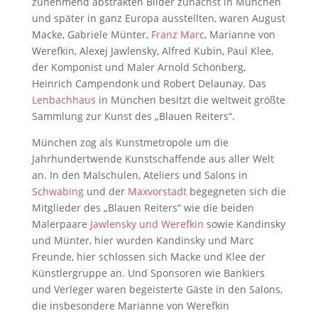
zunehmend abstrakten Bilder zunächst in München
und später in ganz Europa ausstellten, waren August
Macke, Gabriele Münter,
Franz Marc
, Marianne von
Werefkin, Alexej Jawlensky, Alfred Kubin, Paul Klee,
der Komponist und Maler Arnold Schönberg,
Heinrich Campendonk und Robert Delaunay. Das
Lenbachhaus
in München besitzt die weltweit größte
Sammlung zur Kunst des „Blauen Reiters“.
München zog als Kunstmetropole um die
Jahrhundertwende Kunstschaffende aus aller Welt
an. In den Malschulen, Ateliers und Salons in
Schwabing
und der
Maxvorstadt
begegneten sich die
Mitglieder des „Blauen Reiters“ wie die beiden
Malerpaare
Jawlensky und Werefkin
sowie Kandinsky
und Münter, hier wurden Kandinsky und Marc
Freunde, hier schlossen sich Macke und Klee der
Künstlergruppe an. Und Sponsoren wie Bankiers
und Verleger waren begeisterte Gäste in den Salons,
die insbesondere Marianne von Werefkin