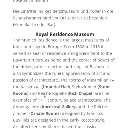
Residenzmuseum
Die Eintritte ins Residenzmuseum und / oder in die
Schatzkammer sind vor Ort separat zu bezahlen
(Kreditkarte oder Bar).
Royal Residence Museum
The Munich Residence is the largest museums of
interior design in Europe. From 1508 to 1918 it
served as seat of residence and government to the
Bavarian rulers, as home and the center of power of
the dukes, prince-electors and kings of Bavaria. It
also symbolizes the rulers’ appreciation of art and
passion of architecture. The rooms of Maximilian I –
the Kaisersaal (
Imperial Hall
), Steinzimmer (
Stone
Rooms
) and Reiche Kapelle (
Rich Chapel
) are fine
th
examples of 17
century palace architecture. The
Ahnengalerie (
Ancestral Gallery
) and the Reiche
Zimmer (
Ornate Rooms
) designed by Francois
Cuvilliés are designed in the early Rococo style.
Architect Leo von Klenze based the classical