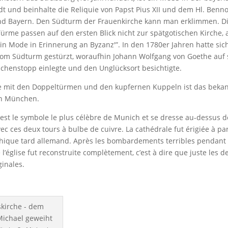
t und beinhalte die Reliquie von Papst Pius XII und dem Hl. Benn
 Bayern. Den Südturm der Frauenkirche kann man erklimmen. Di
rme passen auf den ersten Blick nicht zur spätgotischen Kirche, ab
n Mode in Erinnerung an Byzanz'”. In den 1780er Jahren hatte sic
m Südturm gestürzt, woraufhin Johann Wolfgang von Goethe auf se
schenstopp einlegte und den Unglücksort besichtigte.
e mit den Doppeltürmen und den kupfernen Kuppeln ist das beka
n München.
est le symbole le plus célèbre de Munich et se dresse au-dessus des
vec ces deux tours à bulbe de cuivre. La cathédrale fut érigiée à pa
othique tard allemand. Après les bombardements terribles pendant
l’église fut reconstruite complètement, c’est à dire que juste les d
ginales.