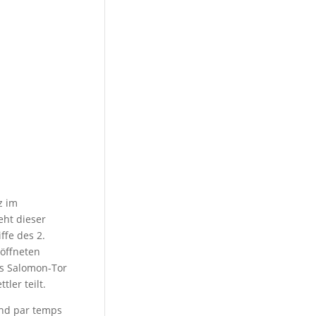
z im
eht dieser
ffe des 2.
eöffneten
as Salomon-Tor
ler teilt.
tand par temps