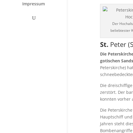
Impressum
Der Hochalt
beliebtester K
St.
Peter (S
Die Peterskirche
gotischen Sands
Peterskirche) h
schneebedeckten
Die dreischiffig
zerstört. Der ba
konnten vorher 
Die Peterskirche
Hauptschiff und 
Jahren steht di
Bombenangriffe 