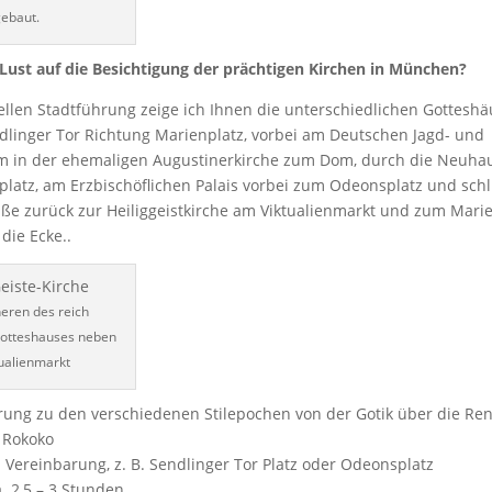
gebaut.
Lust auf die Besichtigung der prächtigen Kirchen in München?
ellen Stadtführung zeige ich Ihnen die unterschiedlichen Gotteshä
dlinger Tor Richtung Marienplatz, vorbei am Deutschen Jagd- und
 in der ehemaligen Augustinerkirche zum Dom, durch die Neuhau
atz, am Erzbischöflichen Palais vorbei zum Odeonsplatz und schl
aße zurück zur Heiliggeistkirche am Viktualienmarkt und zum Marie
die Ecke..
neren des reich
otteshauses neben
ualienmarkt
rung zu den verschiedenen Stilepochen von der Gotik über die Ren
 Rokoko
 Vereinbarung, z. B. Sendlinger Tor Platz oder Odeonsplatz
. 2,5 – 3 Stunden