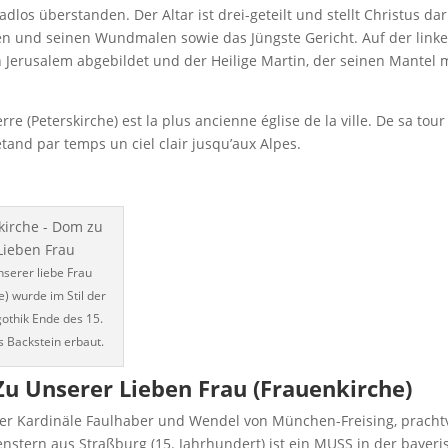
adlos überstanden. Der Altar ist drei-geteilt und stellt Christus dar
n und seinen Wundmalen sowie das Jüngste Gericht. Auf der linken
 Jerusalem abgebildet und der Heilige Martin, der seinen Mantel 
ierre (Peterskirche) est la plus ancienne église de la ville. De sa tour 
 étand par temps un ciel clair jusqu’aux Alpes.
serer liebe Frau
e) wurde im Stil der
othik Ende des 15.
s Backstein erbaut.
u Unserer Lieben Frau (Frauenkirche)
der Kardinäle Faulhaber und Wendel von München-Freising, prachtv
enstern aus Straßburg (15. Jahrhundert) ist ein MUSS in der bayer