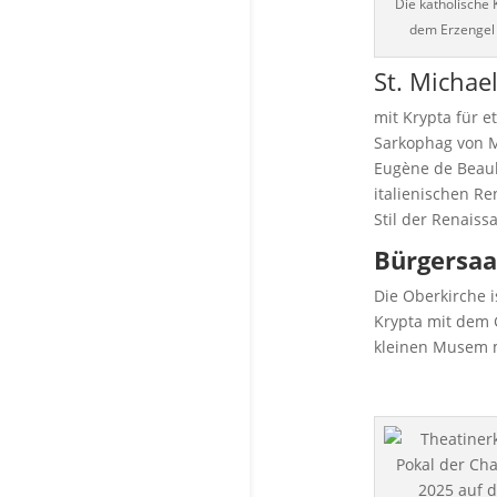
Die katholische 
dem Erzengel
St. Michae
mit Krypta für 
Sarkophag von M
Eugène de Beauh
italienischen Re
Stil der Renaiss
Bürgersaa
Die Oberkirche i
Krypta mit dem 
kleinen Musem m