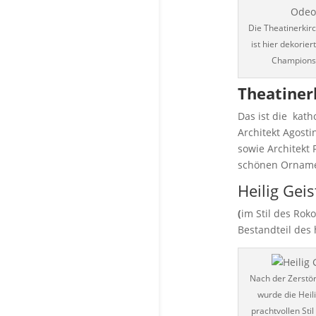
Die Theatinerki
ist hier dekorie
Champions
Theatiner
Das ist die katho
Architekt Agosti
sowie Architekt 
schönen Ornamen
Heilig Geis
(
im Stil des Rok
Bestandteil des
Nach der Zerstör
wurde die Heil
prachtvollen Sti