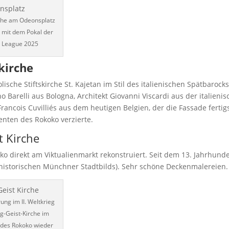
rche am Odeonsplatz
rt mit dem Pokal der
 League 2025
kirche
lische Stiftskirche St. Kajetan
im Stil des italienischen Spätbarock
no Barelli aus Bologna, Architekt Giovanni Viscardi aus der italieni
Francois Cuvilliés aus dem heutigen Belgien, der die Fassade fertig
ten des Rokoko verzierte.
t Kirche
oko
direkt am Viktualienmarkt rekonstruiert. Seit dem 13. Jahrhunde
 historischen Münchner Stadtbilds
). Sehr schöne Deckenmalereien.
ung im II. Weltkrieg
ig-Geist-Kirche im
l des Rokoko wieder