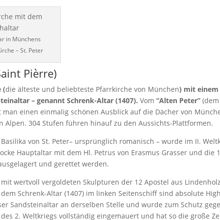
ar in Münchens
irche – St. Peter
aint Pièrre)
 (
die älteste und beliebteste Pfarrkirche von München
) mit einem
teinaltar – genannt Schrenk-Altar (1407).
Vom
“Alten Peter”
(dem
at man einen einmalig schönen Ausblick auf die Dächer von Münch
 Alpen. 304 Stufen führen hinauf zu den Aussichts-Plattformen.
e Basilika von St. Peter– ursprünglich romanisch – wurde im II. Welt
rocke Hauptaltar mit dem Hl. Petrus von Erasmus Grasser und die 
ausgelagert und gerettet werden.
 mit wertvoll vergoldeten Skulpturen der 12 Apostel aus Lindenhol
dem Schrenk-Altar (1407) im linken Seitenschiff sind absolute Highl
eser Sandsteinaltar an derselben Stelle und wurde zum Schutz gege
des 2. Weltkriegs vollständig eingemauert und hat so die große Z