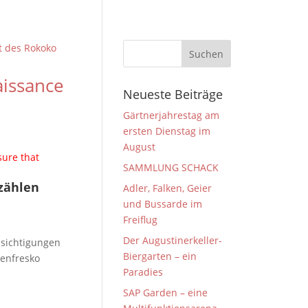
aissance
Neueste Beiträge
Gärtnerjahrestag am
ersten Dienstag im
August
sure that
SAMMLUNG SCHACK
zählen
Adler, Falken, Geier
und Bussarde im
Freiflug
Der Augustinerkeller-
esichtigungen
Biergarten – ein
kenfresko
Paradies
SAP Garden – eine