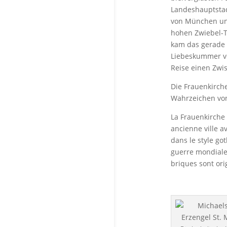
Landeshauptstad
von München und
hohen Zwiebel-Tü
kam das gerade i
Liebeskummer vo
Reise einen Zwi
Die Frauenkirch
Wahrzeichen vo
La Frauenkirche 
ancienne ville a
dans le style g
guerre mondiale 
briques sont ori