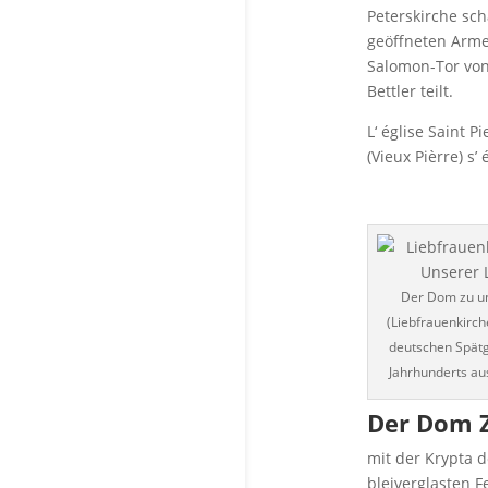
Peterskirche sch
geöffneten Arme
Salomon-Tor von
Bettler teilt.
L‘ église Saint P
(Vieux Pièrre) s’
Der Dom zu un
(Liebfrauenkirch
deutschen Spätg
Jahrhunderts au
Der Dom Z
mit der Krypta 
bleiverglasten F