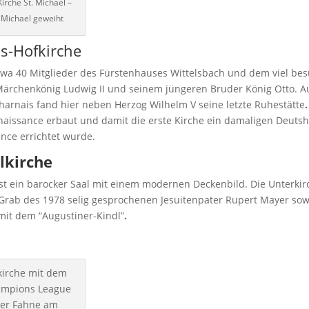
Kirche St. Michael –
 Michael geweiht
ls-Hofkirche
etwa 40 Mitglieder des Fürstenhauses Wittelsbach und dem viel be
ärchenkönig Ludwig II und seinem jüngeren Bruder König Otto. A
arnais fand hier neben Herzog Wilhelm V seine letzte Ruhestätte
naissance erbaut und damit die erste Kirche ein damaligen Deutsh
ance errichtet wurde.
lkirche
st ein barocker Saal mit einem modernen Deckenbild. Die Unterkirc
Grab des 1978 selig gesprochenen Jesuitenpater Rupert Mayer so
it dem “Augustiner-Kindl”
.