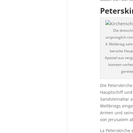
Peterski
Die dreischi
ursprünglich ro
II. Weltkrieg seh
barocke Haupt
Apostel aus ver
konnten vorhe
gerett
Die Peterskirche
Hauptschiff und 
Sandsteinaltar 
Weltkriegs einge
Armen und seine
von Jerusalem ab
La Peterskirche e