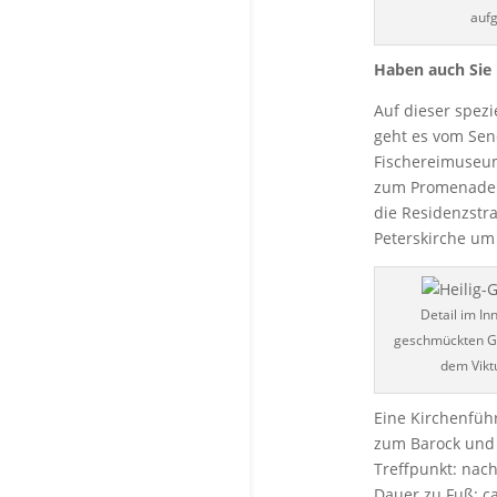
auf
Haben auch Sie 
Auf dieser spezi
geht es vom Sen
Fischereimuseum
zum Promenadepl
die Residenzstr
Peterskirche um 
Detail im In
geschmückten G
dem Vikt
Eine Kirchenfüh
zum Barock und
Treffpunkt: nach
Dauer zu Fuß: ca