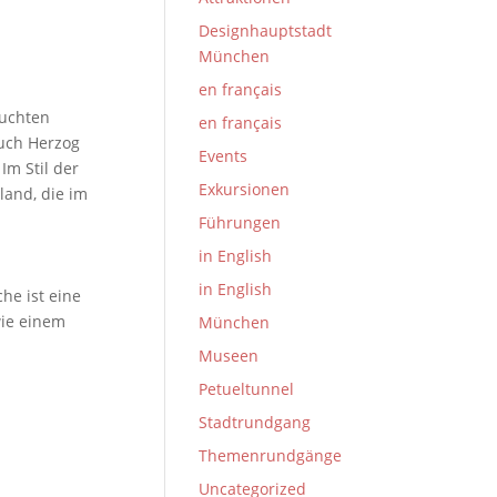
Designhauptstadt
München
en français
suchten
en français
uch Herzog
Events
.
Im Stil der
Exkursionen
land, die im
Führungen
in English
in English
he ist eine
wie einem
München
Museen
Petueltunnel
Stadtrundgang
Themenrundgänge
Uncategorized