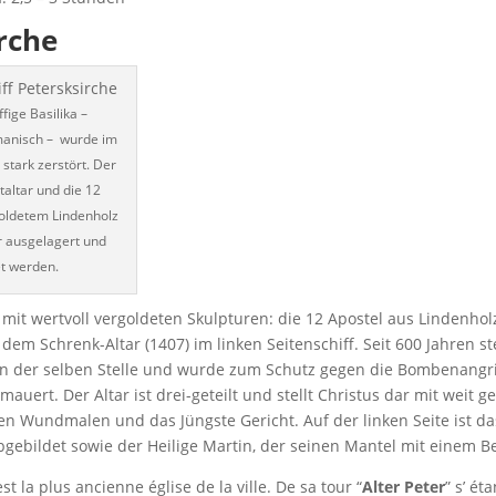
rche
ffige Basilika –
manisch – wurde im
r stark zerstört. Der
altar und die 12
goldetem Lindenholz
r ausgelagert und
et werden.
 mit wertvoll vergoldeten Skulpturen: die 12 Apostel aus Lindenhol
dem Schrenk-Altar (1407) im linken Seitenschiff. Seit 600 Jahren st
an der selben Stelle und wurde zum Schutz gegen die Bombenangri
mauert. Der Altar ist drei-geteilt und stellt Christus dar mit weit g
n Wundmalen und das Jüngste Gericht. Auf der linken Seite ist d
gebildet sowie der Heilige Martin, der seinen Mantel mit einem Bett
st la plus ancienne église de la ville. De sa tour “
Alter Peter
” s’ é