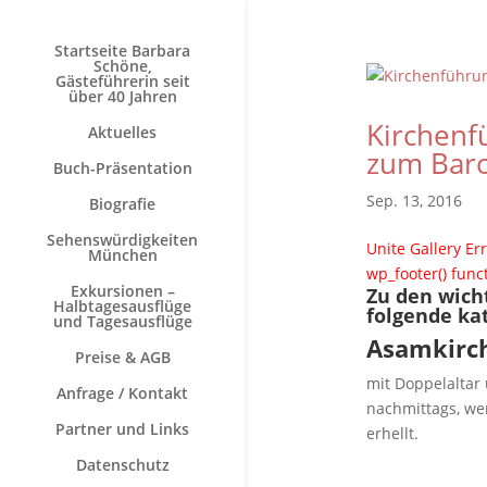
Startseite Barbara
Schöne,
Gästeführerin seit
über 40 Jahren
Kirchenf
Aktuelles
zum Baro
Buch-Präsentation
Sep. 13, 2016
Biografie
Sehenswürdigkeiten
Unite Gallery Err
München
wp_footer() func
Exkursionen –
Zu den wich
Halbtagesausflüge
folgende kat
und Tagesausflüge
Asamkirc
Preise & AGB
mit Doppelaltar
Anfrage / Kontakt
nachmittags, we
Partner und Links
erhellt.
Datenschutz