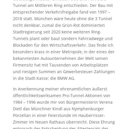
Tunnel am Mittleren Ring entschieden. Der Bau mit
entsprechender Verkehrsfreigabe fand von 1997 –
2018 statt. München wäre heute ohne die 3 Tunnel
nicht denkbar, zumal die Grün-Rot dominierten
Stadtregierung seit 2020 keine weiteren Ring-
Tunnels plant oder baut sondern Fahrradwege und
Blockaden für den Wirtschaftsverkehr. Das finde ich
besonders krass in einer Metropole, in der eines der
bekanntesten Autounternehmen der Welt seinen
Firmensitz hat mit Tausenden von Arbeitsplätzen
und riesigen Summen an Gewerbesteuer-Zahlungen
in die Stadt-Kasse: die BMW AG.
In Anerkennung meiner ehrenamtlichen äußerst
öffentlichkeitswirksamen Pro-Tunnel-Aktionen von
1984 – 1996 wurde mir von Bürgermeisterin Verena
Dietl das Münchner Kindl aus Nymphenburger
Porzellan in einer Feierstunde im Hauberrisser-
Zimmer im Neuen Rathaus überreicht. Diese Ehrung
entsprach der Entscheidung des Ältestenrats des