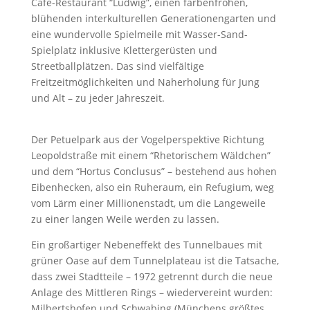
Café-Restaurant “Ludwig”, einen farbenfrohen,
blühenden interkulturellen Generationengarten und
eine wundervolle Spielmeile mit Wasser-Sand-
Spielplatz inklusive Klettergerüsten und
Streetballplätzen. Das sind vielfältige
Freitzeitmöglichkeiten und Naherholung für Jung
und Alt – zu jeder Jahreszeit.
Der Petuelpark aus der Vogelperspektive Richtung
Leopoldstraße mit einem “Rhetorischem Wäldchen”
und dem “Hortus Conclusus” – bestehend aus hohen
Eibenhecken, also ein Ruheraum, ein Refugium, weg
vom Lärm einer Millionenstadt, um die Langeweile
zu einer langen Weile werden zu lassen.
Ein großartiger Nebeneffekt des Tunnelbaues mit
grüner Oase auf dem Tunnelplateau ist die Tatsache,
dass zwei Stadtteile – 1972 getrennt durch die neue
Anlage des Mittleren Rings – wiedervereint wurden:
Milbertshofen und Schwabing (Münchens größtes