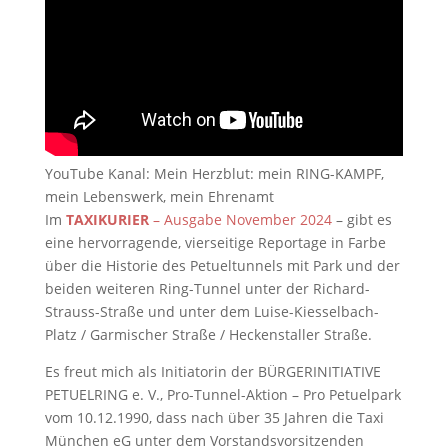
YouTube Kanal: Mein Herzblut: mein RING-KAMPF,
mein Lebenswerk, mein Ehrenamt
Im
TAXIKURIER
– Ausgabe November 2024
– gibt es
eine hervorragende, vierseitige Reportage in Farbe
über die Historie des Petueltunnels mit Park und der
beiden weiteren Ring-Tunnel unter der Richard-
Strauss-Straße und unter dem Luise-Kiesselbach-
Platz / Garmischer Straße / Heckenstaller Straße.
Es freut mich als Initiatorin der BÜRGERINITIATIVE
PETUELRING e. V., Pro-Tunnel-Aktion – Pro Petuelpark
vom 10.12.1990, dass nach über 35 Jahren die Taxi
München eG unter dem Vorstandsvorsitzenden