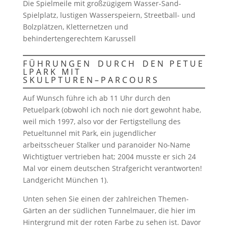
Die Spielmeile mit großzügigem Wasser-Sand-
Spielplatz, lustigen Wasserspeiern, Streetball- und
Bolzplätzen, Kletternetzen und
behindertengerechtem Karussell
F Ü H R U N G E N D U R C H D E N P E T U E
L P A R K M I T
S K U L P T U R E N – P A R C O U R S
Auf Wunsch führe ich ab 11 Uhr durch den
Petuelpark (obwohl ich noch nie dort gewohnt habe,
weil mich 1997, also vor der Fertigstellung des
Petueltunnel mit Park, ein jugendlicher
arbeitsscheuer Stalker und paranoider No-Name
Wichtigtuer vertrieben hat; 2004 musste er sich 24
Mal vor einem deutschen Strafgericht verantworten!
Landgericht München 1).
Unten sehen Sie einen der zahlreichen Themen-
Gärten an der südlichen Tunnelmauer, die hier im
Hintergrund mit der roten Farbe zu sehen ist. Davor