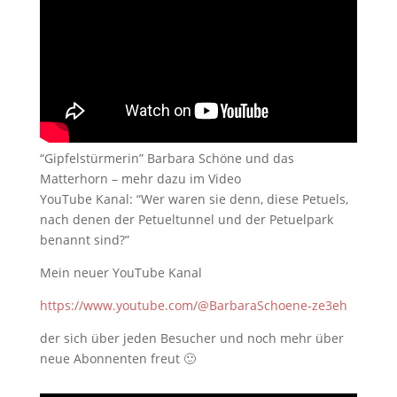
“Gipfelstürmerin” Barbara Schöne und das
Matterhorn – mehr dazu im Video
YouTube Kanal: “Wer waren sie denn, diese Petuels,
nach denen der Petueltunnel und der Petuelpark
benannt sind?”
Mein neuer YouTube Kanal
https://www.youtube.com/@BarbaraSchoene-ze3eh
der sich über jeden Besucher und noch mehr über
neue Abonnenten freut 🙂