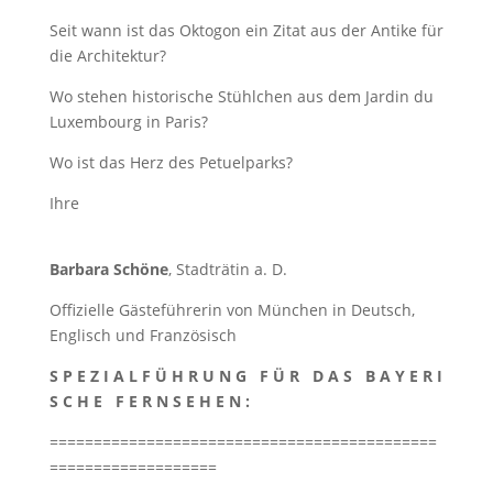
Seit wann ist das Oktogon ein Zitat aus der Antike für
die Architektur?
Wo stehen historische Stühlchen aus dem Jardin du
Luxembourg in Paris?
Wo ist das Herz des Petuelparks?
Ihre
Barbara Schöne
, Stadträtin a. D.
Offizielle Gästeführerin von München in Deutsch,
Englisch und Französisch
S P E Z I A L F Ü H R U N G
F Ü R
D A S
B A Y E R I
S C H E
F E R N S E H E N :
============================================
===================