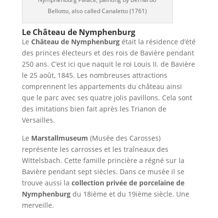
Bellotto, also called Canaletto (1761)
Le Château de Nymphenburg
Le
Château de Nymphenburg
était la résidence d’été
des princes électeurs et des rois de Bavière pendant
250 ans. C’est ici que naquit le roi Louis II. de Bavière
le 25 août, 1845. Les nombreuses attractions
comprennent les appartements du château ainsi
que le parc avec ses quatre jolis pavillons. Cela sont
des imitations bien fait après les Trianon de
Versailles.
Le
Marstallmuseum
(Musée des Carosses)
représente les carrosses et les traîneaux des
Wittelsbach. Cette famille princière a régné sur la
Bavière pendant sept siècles. Dans ce musée il se
trouve aussi la
collection privée de porcelaine
de
Nymphenburg
du 18ième et du 19ième siècle. Une
merveille.