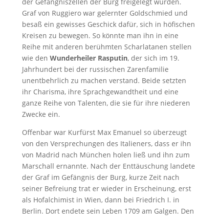
der Gefängniszellen der Burg freigelegt wurden.
Graf von Ruggiero war gelernter Goldschmied und
besaß ein gewisses Geschick dafür, sich in höfischen
Kreisen zu bewegen. So könnte man ihn in eine
Reihe mit anderen berühmten Scharlatanen stellen
wie den
Wunderheiler Rasputin
, der sich im 19.
Jahrhundert bei der russischen Zarenfamilie
unentbehrlich zu machen verstand. Beide setzten
ihr Charisma, ihre Sprachgewandtheit und eine
ganze Reihe von Talenten, die sie für ihre niederen
Zwecke ein.
Offenbar war Kurfürst Max Emanuel so überzeugt
von den Versprechungen des Italieners, dass er ihn
von Madrid nach München holen ließ und ihn zum
Marschall ernannte. Nach der Enttäuschung landete
der Graf im Gefängnis der Burg, kurze Zeit nach
seiner Befreiung trat er wieder in Erscheinung, erst
als Hofalchimist in Wien, dann bei Friedrich I. in
Berlin. Dort endete sein Leben 1709 am Galgen. Den