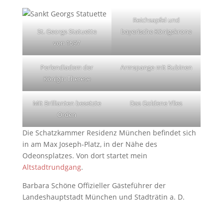
Reichsapfel und
St. Georgs Statuette
bayerische Königskrone
von 1597
Perlendiadem der
Armspange mit Rubinen
Königin Therese
Mit Brillianten besetzte
Das Goldene Vlies
Orden
Die Schatzkammer Residenz München befindet sich
in am Max Joseph-Platz, in der Nähe des
Odeonsplatzes. Von dort startet mein
Altstadtrundgang
.
Barbara Schöne Offizieller Gästeführer der
Landeshauptstadt München und Stadträtin a. D.