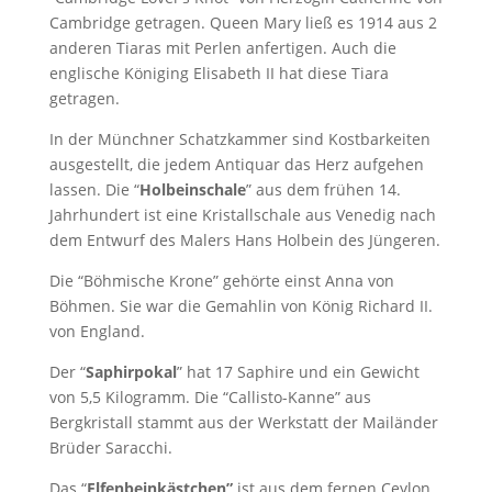
Cambridge getragen. Queen Mary ließ es 1914 aus 2
anderen Tiaras mit Perlen anfertigen. Auch die
englische Königing Elisabeth II hat diese Tiara
getragen.
In der Münchner Schatzkammer sind Kostbarkeiten
ausgestellt, die jedem Antiquar das Herz aufgehen
lassen. Die “
Holbeinschale
” aus dem frühen 14.
Jahrhundert ist eine Kristallschale aus Venedig nach
dem Entwurf des Malers Hans Holbein des Jüngeren.
Die “Böhmische Krone” gehörte einst Anna von
Böhmen. Sie war die Gemahlin von König Richard II.
von England.
Der “
Saphirpokal
” hat 17 Saphire und ein Gewicht
von 5,5 Kilogramm. Die “Callisto-Kanne” aus
Bergkristall stammt aus der Werkstatt der Mailänder
Brüder Saracchi.
Das “
Elfenbeinkästchen”
ist aus dem fernen Ceylon,