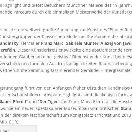
es Highlight und bietet Besuchern Münchner Malerei des 19. Jahrh
ende Parcours durch die einmaligen Meisterwerke der Künstlerg
 besitzt die weltweit größte Sammlung zur Kunst des “Blauen Reite
ünstlergruppen der Klassischen Moderne. Die Pioniere der abstr
Kandinsky
, Tiermaler
Franz Marc
,
Gabriele Münter
,
Alexej von Jaw
erefkin
. Dieser Künstlerkreis entwickelte eine abstrahierende Fo
ndenden Glauben an eine “geistige” Dimension der Kunst bot dies
verschiedenen formalen Ausdrucksmöglichkeiten Raum. Liebend g
 weltberühmte Sammlung faszinierender Gemälde, Hinterglasmale
gsrundgang führt von den Anfängen früher Ölstudien Kandinskys
Landschaftsbildern. Absolute Highlights sind die ikonisch farbst
Blaues Pferd I
” und “
Der Tiger
” von Franz Marc. Extra für die Ausst
“ wurde ein neuer, spektakulärer Museumbau vom britischen
Stara
in der direkten Nachbarschaft zum Königsplatz errichtet und 2013 
Mio. EUR).