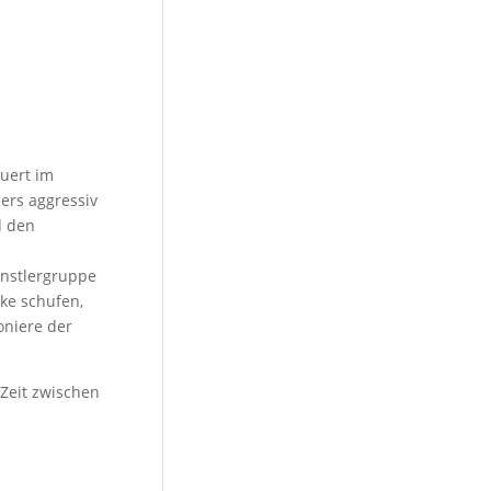
auert im
ers aggressiv
d den
ünstlergruppe
ke schufen,
oniere der
 Zeit zwischen