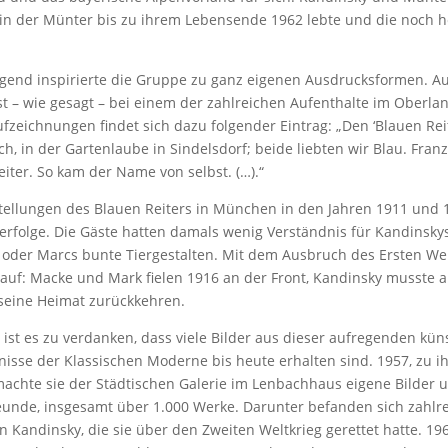
 in der Münter bis zu ihrem Lebensende 1962 lebte und die noch h
egend inspirierte die Gruppe zu ganz eigenen Ausdrucksformen. 
ist – wie gesagt – bei einem der zahlreichen Aufenthalte im Oberla
fzeichnungen findet sich dazu folgender Eintrag: „Den ‘Blauen Rei
ch, in der Gartenlaube in Sindelsdorf; beide liebten wir Blau. Fran
Reiter. So kam der Name von selbst. (…).“
tellungen des Blauen Reiters in München in den Jahren 1911 und
erfolge. Die Gäste hatten damals wenig Verständnis für Kandinsky
 oder Marcs bunte Tiergestalten. Mit dem Ausbruch des Ersten Wel
auf: Macke und Mark fielen 1916 an der Front, Kandinsky musste a
 seine Heimat zurückkehren.
ist es zu verdanken, dass viele Bilder aus dieser aufregenden kün
isse der Klassischen Moderne bis heute erhalten sind. 1957, zu i
machte sie der Städtischen Galerie im Lenbachhaus eigene Bilder 
reunde, insgesamt über 1.000 Werke. Darunter befanden sich zahlr
n Kandinsky, die sie über den Zweiten Weltkrieg gerettet hatte. 1