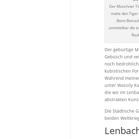
Der Münchner Ti
malte den Tiger
Beim Betrac
unmittelbar die e
Rau
Der gebürtige 
Gebüsch und ver
noch bedrohlich
kubistischen Fo
Während meiner 
unter Wassily K
die wir im Lenb
abstrakten Kuns
Die Städtische 
beiden Weltkrie
Lenbach