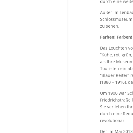
durch eine weit
Außer im Lenbac
Schlossmuseum 
zu sehen.
Farben! Farben!
Das Leuchten v
“Kühe, rot, grün
als Ihre Museums
Touristen ein a
“Blauer Reiter”
(1880 – 1916), d
Um 1900 war Sch
Friedrichstraße 
Sie verliehen i
durch eine Redu
revolutionär.
Der im Mai 2013