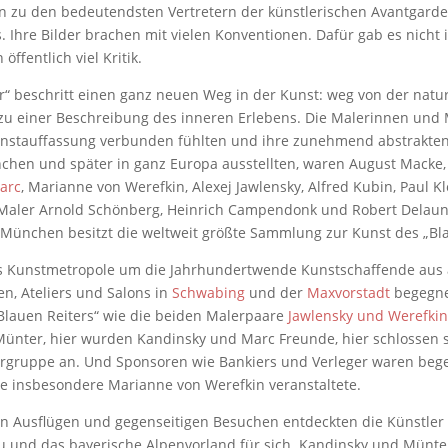
en zu den bedeutendsten Vertretern der künstlerischen Avantgarde
. Ihre Bilder brachen mit vielen Konventionen. Dafür gab es nicht
ffentlich viel Kritik.
er“ beschritt einen ganz neuen Weg in der Kunst: weg von der nat
 zu einer Beschreibung des inneren Erlebens. Die Malerinnen und M
nstauffassung verbunden fühlten und ihre zunehmend abstrakten
chen und später in ganz Europa ausstellten, waren August Macke,
arc
, Marianne von Werefkin, Alexej Jawlensky, Alfred Kubin, Paul Kl
Maler Arnold Schönberg, Heinrich Campendonk und Robert Delaun
 München besitzt die weltweit größte Sammlung zur Kunst des „Bla
 Kunstmetropole um die Jahrhundertwende Kunstschaffende aus a
n, Ateliers und Salons in
Schwabing
und der
Maxvorstadt
begegne
„Blauen Reiters“ wie die beiden Malerpaare
Jawlensky und Werefkin
ünter, hier wurden Kandinsky und Marc Freunde, hier schlossen 
ergruppe an. Und Sponsoren wie Bankiers und Verleger waren bege
ie insbesondere Marianne von Werefkin veranstaltete.
 Ausflügen und gegenseitigen Besuchen entdeckten die Künstler 
und das bayerische Alpenvorland für sich. Kandinsky und Münte