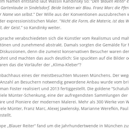
sem Namen entstand laut Wassílí Kandinsky so: “
Den ‘Blauen Reiter’ 
 Gartenlaube in Sindelsdorf. Beide liebten wir Blau. Franz Marc die Pferd
er Name von selbst
.” Der Wille aus der Konventionen auszubrechen 
der expressionistischen Maler. “
Nicht die Form, die Materie, ist das W
t, der Geist
.” so Kandinky weiter.
sprache verabschiedeten sich die Künstler vom Realismus und mal
rbtönen und zunehmend abstrakt. Damals sorgten die Gemälde für 
Diskussionen, denn die zumeist konservativen Besucher waren de
ohnt und machten das auch deutlich: Sie spuckten auf die Bilder o
ren das die Vorläufer der „Klima-Kleber“?
Lenbachhaus eines der meistbesuchten Museen Münchens. Der weg
Anzahl an Besuchern notwendig gewordene Anbau wurde vom brit
man Foster realisiert und 2013 fertiggestellt. Die goldene “Schatulle”
iele Münter-Schenkung, eine der aufregendsten Sammlungen der
äre und Pioniere der modernen Malerei. Mehr als 300 Werke von W
ele Münter, Franz Marc, Alexej Jawlensky, Marianne Werefkin, Paul
stellt.
ppe „Blauer Reiter“ fand um die Jahrhundertwende in München z