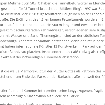
appen Mehrheit von 50,7 % haben die Tunnelbefürworter in Münch
 gewonnen für “3 Tunnel braucht der Mittlere Ring”. 1997 war Ba
also Weiterbau der 1990 zugeschütteten Baugruben an der Leopol
raße. Die Eröffnung des 1,5 km langen Petueltunnels wurde am 6. 
wurde auf dem Tunnelplateau ein 900 m langer und etwa 65 m brei
gelegt mit schnurgeraden Fahrradwegen, verschiedenen sehr lusti
zen mit Wasser und Sand. Themengärten sind an der südlichen T
phenburg-Biedersteiner-Kanals entstanden, denn der Petuelpark l
mt haben internationale Künstler 13 Kunstwerke im Park auf dem
f Straßenniveau platziert, insbesondere das Café Ludwig als Tref
 exakt auf der notwendigen Tunnelbetriebsstation .
st die weiße Marmorskulptur der Mutter Gottes als Patronin des Pe
tehend – am Ende des Parks an der Barlachstraße – unweit der P
nstler Raimund Kummer interpretiert seine langgezogenen, fragilen
nem achteckigen Glaspavillon als “Seele des Parks”.
nde des Parks schießt aus einem schwarzen Stiefelpaar spontan e