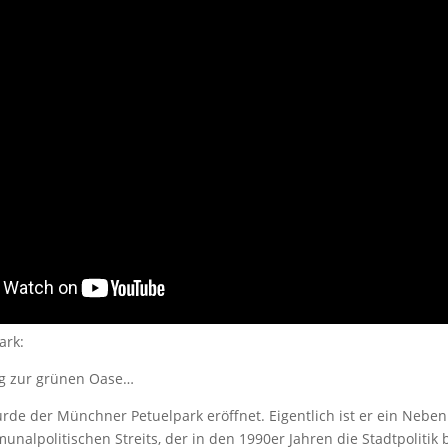
ark:
eg zur grünen Oase…
rde der Münchner Petuelpark eröffnet. Eigentlich ist er ein Nebe
unalpolitischen Streits, der in den 1990er Jahren die Stadtpolitik 