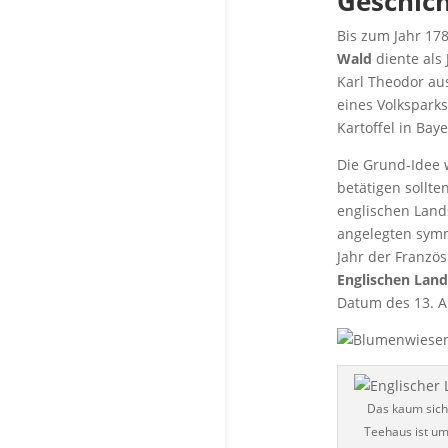
Geschic
Bis zum Jahr 17
Wald
diente als
Karl Theodor au
eines Volkspark
Kartoffel in Bay
Die Grund-Idee w
betätigen sollt
englischen Lands
angelegten sym
Jahr der Französ
Englischen Land
Datum des 13. A
Das kaum sich
Teehaus ist u