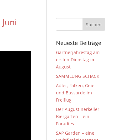
 Juni
Neueste Beiträge
Gärtnerjahrestag am
ersten Dienstag im
August
SAMMLUNG SCHACK
Adler, Falken, Geier
und Bussarde im
Freiflug
Der Augustinerkeller-
Biergarten – ein
Paradies
SAP Garden – eine