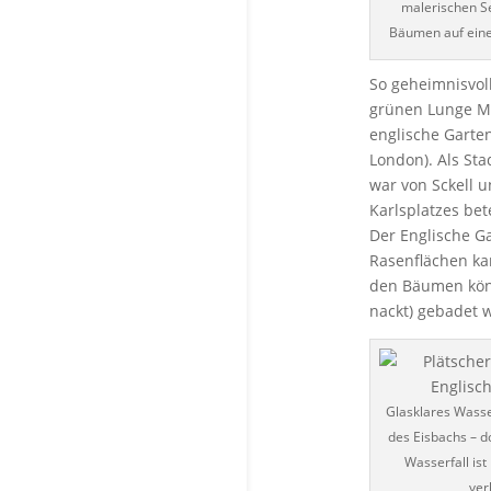
malerischen S
Bäumen auf einer
So geheimnisvoll
grünen Lunge Mün
englische Garte
London). Als Sta
war von Sckell 
Karlsplatzes bet
Der Englische G
Rasenflächen kan
den Bäumen kön
nackt) gebadet 
Glasklares Wass
des Eisbachs – 
Wasserfall ist
ver