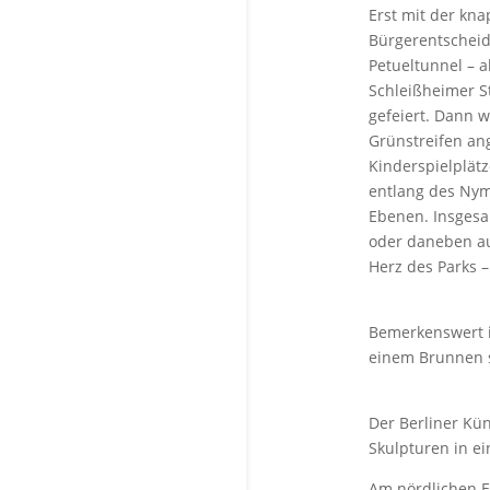
Erst mit der kn
Bürgerentscheid
Petueltunnel – 
Schleißheimer St
gefeiert. Dann 
Grünstreifen an
Kinderspielplät
entlang des Nym
Ebenen. Insgesa
oder daneben au
Herz des Parks –
Bemerkenswert i
einem Brunnen s
Der Berliner Kü
Skulpturen in ei
Am nördlichen E