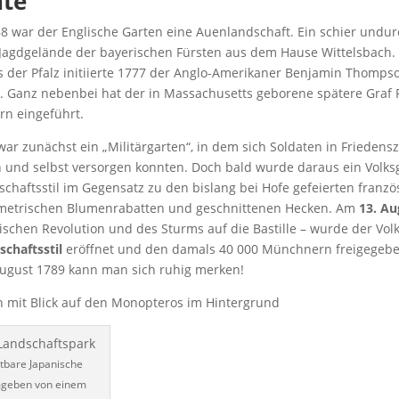
hte
88 war der Englische Garten eine Auenlandschaft. Ein schier undur
 Jagdgelände der bayerischen Fürsten aus dem Hause Wittelsbach. 
s der Pfalz initiierte 1777 der Anglo-Amerikaner Benjamin Thomps
s. Ganz nebenbei hat der in Massachusetts geborene spätere Graf
ern eingeführt.
ar zunächst ein „Militärgarten“, in dem sich Soldaten in Friedensz
en und selbst versorgen konnten. Doch bald wurde daraus ein Volks
chaftsstil im Gegensatz zu den bislang bei Hofe gefeierten franzö
metrischen Blumenrabatten und geschnittenen Hecken. Am
13. Au
ischen Revolution und des Sturms auf die Bastille – wurde der Vol
schaftsstil
eröffnet und den damals 40 000 Münchnern freigegebe
ugust 1789 kann man sich ruhig merken!
tbare Japanische
mgeben von einem