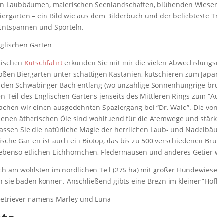
hen Laubbäumen, malerischen Seenlandschaften, blühenden Wiese
ergärten – ein Bild wie aus dem Bilderbuch und der beliebteste T
ntspannen und Sporteln.
tischen
Kutschfahrt
erkunden Sie mit mir die vielen Abwechslungs
roßen Biergärten unter schattigen Kastanien, kutschieren zum Japa
 den Schwabinger Bach entlang (wo unzählige Sonnenhungrige bru
n Teil des Englischen Gartens jenseits des Mittleren Rings zum “A
chen wir einen ausgedehnten Spaziergang bei “Dr. Wald”. Die vo
benen ätherischen Öle sind wohltuend für die Atemwege und stär
ssen Sie die natürliche Magie der herrlichen Laub- und Nadelbä
ische Garten ist auch ein Biotop, das bis zu 500 verschiedenen Bru
 ebenso etlichen Eichhörnchen, Fledermäusen und anderes Getier 
ch am wohlsten im nördlichen Teil (275 ha) mit großer Hundewies
n sie baden können. Anschließend gibts eine Brezn im kleinen”Ho