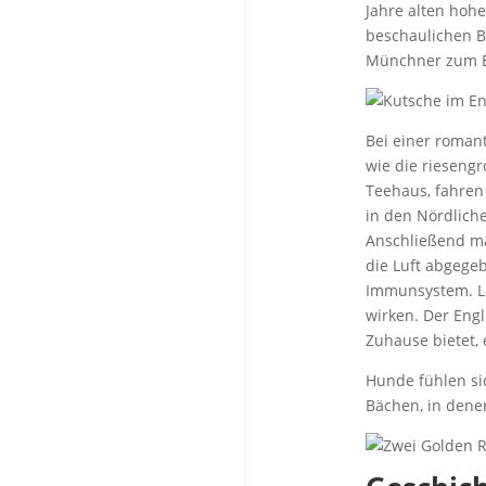
Jahre alten ho
beschaulichen Bi
Münchner zum E
Bei einer roman
wie die rieseng
Teehaus, fahren
in den Nördliche
Anschließend ma
die Luft abgege
Immunsystem. La
wirken. Der Engl
Zuhause bietet,
Hunde fühlen si
Bächen, in dene