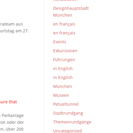
Designhauptstadt
München
erateam aus
en français
urtstag am 27.
en français
Events
Exkursionen
Führungen
in English
in English
München
Museen
sure that
Petueltunnel
Stadtrundgang
e Parkanlage
Themenrundgänge
don oder der
en, über 200
Uncategorized