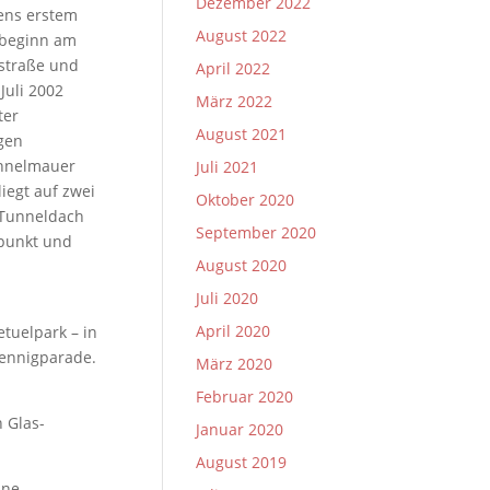
Dezember 2022
ens erstem
August 2022
ubeginn am
dstraße und
April 2022
Juli 2002
März 2022
ter
August 2021
gen
unnelmauer
Juli 2021
iegt auf zwei
Oktober 2020
 Tunneldach
September 2020
fpunkt und
August 2020
Juli 2020
April 2020
tuelpark – in
fennigparade.
März 2020
Februar 2020
 Glas-
Januar 2020
August 2019
ine