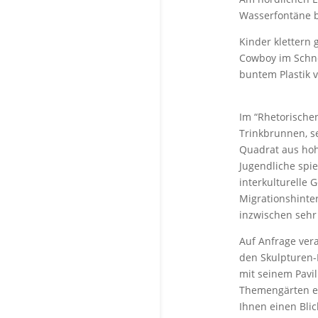
Wasserfontäne b
Kinder klettern 
Cowboy im Schnei
buntem Plastik v
Im “Rhetorische
Trinkbrunnen, 
Quadrat aus hoh
Jugendliche spie
interkulturelle 
Migrationshinte
inzwischen sehr
Auf Anfrage ver
den Skulpturen-P
mit seinem Pavil
Themengärten en
Ihnen einen Blic