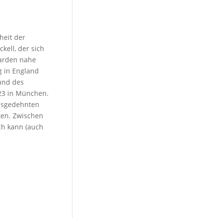
heit der
kell, der sich
Garden nahe
g in England
und des
823 in München.
ausgedehnten
ken. Zwischen
h kann (auch