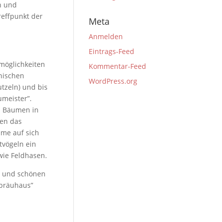
n und
reffpunkt der
Meta
Anmelden
Eintrags-Feed
möglichkeiten
Kommentar-Feed
nischen
WordPress.org
tzeln) und bis
umeister”.
n Bäumen in
ken das
ume auf sich
tvögeln ein
wie Feldhasen.
e und schönen
fbräuhaus”