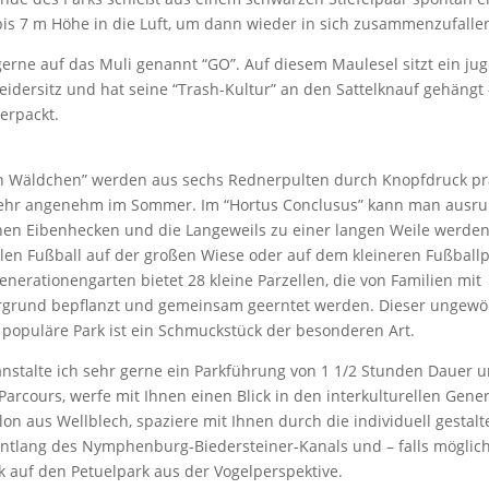
is 7 m Höhe in die Luft, um dann wieder in sich zusammenzufalle
gerne auf das Muli genannt “GO”. Auf diesem Maulesel sitzt ein ju
dersitz und hat seine “Trash-Kultur” an den Sattelknauf gehängt –
erpackt.
n Wäldchen” werden aus sechs Rednerpulten durch Knopfdruck pr
sehr angenehm im Sommer. Im “Hortus Conclusus” kann man ausru
en Eibenhecken und die Langeweils zu einer langen Weile werden
len Fußball auf der großen Wiese oder auf dem kleineren Fußballp
Generationengarten bietet 28 kleine Parzellen, die von Familien mit
rgrund bepflanzt und gemeinsam geerntet werden. Dieser ungewö
 populäre Park ist ein Schmuckstück der besonderen Art.
anstalte ich sehr gerne ein Parkführung von 1 1/2 Stunden Dauer 
arcours, werfe mit Ihnen einen Blick in den interkulturellen Gene
lon aus Wellblech, spaziere mit Ihnen durch die individuell gestalt
tlang des Nymphenburg-Biedersteiner-Kanals und – falls möglich
k auf den Petuelpark aus der Vogelperspektive.