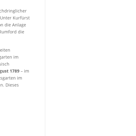
chdringlicher
Unter Kurfürst
on die Anlage
 Rumford die
eiten
garten im
sisch
gust 1789
– im
ksgarten im
n. Dieses