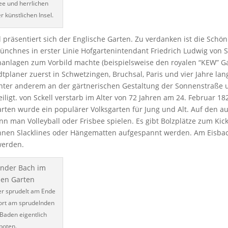
ee und herrlichen
 künstlichen Insel.
 präsentiert sich der Englische Garten. Zu verdanken ist die Schön
chnes in erster Linie Hofgartenintendant Friedrich Ludwig von Sc
nanlagen zum Vorbild machte (beispielsweise den royalen “KEW” 
dtplaner zuerst in Schwetzingen, Bruchsal, Paris und vier Jahre lan
unter anderem an der gärtnerischen Gestaltung der Sonnenstraße 
eiligt. von Sckell verstarb im Alter von 72 Jahren am 24. Februar 1
arten wurde ein populärer Volksgarten für Jung und Alt. Auf den 
n man Volleyball oder Frisbee spielen. Es gibt Bolzplätze zum Kic
nen Slacklines oder Hängematten aufgespannt werden. Am Eisbac
werden.
er sprudelt am Ende
dort am sprudelnden
 Baden eigentlich
boten.