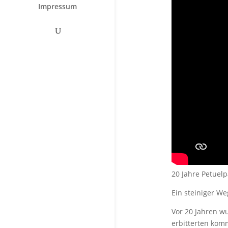
Impressum
20 Jahre Petuelp
Ein steiniger W
Vor 20 Jahren wu
erbitterten komm