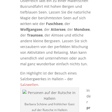
Österreich lädt ein zu einer malerischen
Busrundfahrt mit hohen
Bergen und
tiefblauen Seen. Lassen Sie die natürliche
Magie der berühmtesten Seen auf sich
wirken wie der
Fuschlsee
, der
Wolfgangsee
, der
Attersee
, der
Mondsee
,
der
Traunsee
, der Almsee und etliche
andere kleine Bergseen. Lassen Sie sich
verzaubern von der perfekten Mischung
von Aktivitäten und Relaxing. Man kann
unendlich viel unternehmen oder auch
mal ganz wunderbar einfach nichts tun.
Ein Highlight ist der Besuch eines
Salzbergwerkes in Hallein – der
Salzwelten
.
In
de
r
Barbara Schöne und fröhlicher Gast
pr
auf der Rutsche in Hallein