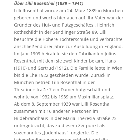
Über Lilli Rosenthal (1889 – 1941)
Lilli Rosenthal wurde am 24. März 1889 in München
geboren und wuchs hier auch auf. Ihr Vater war der
Gründer des Hut- und Putzgeschäftes „Heinrich
Rothschild“ in der Sendlinger Straße 89. Lilli
besuchte die Höhere Töchterschule und verbrachte
anschließend drei Jahre zur Ausbildung in England.
Im Jahr 1909 heiratete sie den Fabrikanten Julius
Rosenthal, mit dem sie zwei Kinder bekam, Hans
(1910) und Gertrud (1912). Die Familie lebte in Wien,
bis die Ehe 1922 geschieden wurde. Zurück in
München betrieb Lilli Rosenthal in der
Theatinerstraße 7 ein Damenhutgeschäft und
wohnte von 1932 bis 1939 am Maximiliansplatz.
Ab dem 8. September 1939 war Lilli Rosenthal
zusammen mit 16 anderen Personen im
Hildebrandhaus in der Maria-Theresia-Straße 23
untergebracht, das zu diesem Zeitpunkt als
sogenanntes „Judenhaus“ fungierte. Die
Lebensbedingungen waren schlecht und die