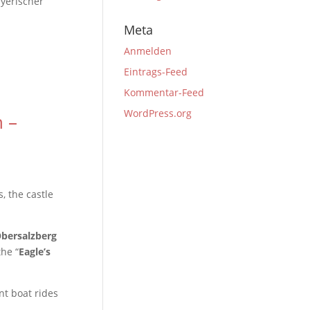
yerischer
Meta
Anmelden
Eintrags-Feed
Kommentar-Feed
WordPress.org
n –
 the castle
.
bersalzberg
he “
Eagle’s
nt boat rides