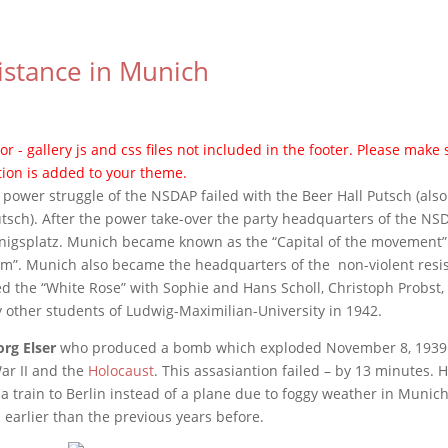
istance in Munich
or - gallery js and css files not included in the footer. Please make 
tion is added to your theme.
e power struggle of the NSDAP failed with the Beer Hall Putsch (als
tsch). After the power take-over the party headquarters of the NS
önigsplatz. Munich became known as the “Capital of the movement” 
ism”. Munich also became the headquarters of the non-violent resi
the “White Rose” with Sophie and Hans Scholl, Christoph Probst, 
other students of Ludwig-Maximilian-University in 1942.
rg Elser
who produced a bomb which exploded November 8, 1939 a
ar II and the
Holocaust
. This assasiantion failed – by 13 minutes. H
a train to Berlin instead of a plane due to foggy weather in Munich
l earlier than the previous years before.