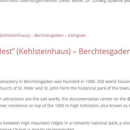
ünchens Oberbürgermeister Dieter Reiter, Dr. Ludwig Spaenle (Ba
Nest” (Kehlsteinhaus) – Berchtesgade
onastery in Berchtesgaden was founded in 1080. Old world houses,
hurch of St. Peter and St. John form the historical park of the town
 attractions are the salt works, the documentation center on the
O
mer residence on top of the 1900 m high Kehlstein, also known as t
es between high mountain ridges in a romantic national park, a sile
holomae Chapel is mostly recommended.