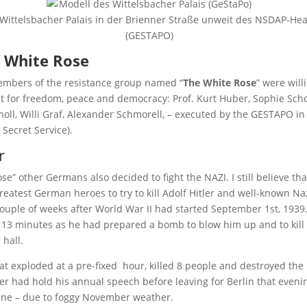
Wittelsbacher Palais in der Brienner Straße unweit des NSDAP-He
(GESTAPO)
f White Rose
mbers of the resistance group named “
The White Rose
” were willi
ight for freedom, peace and democracy: Prof. Kurt Huber, Sophie Sch
oll, Willi Graf, Alexander Schmorell, – executed by the GESTAPO in
Secret Service).
r
se” other Germans also decided to fight the NAZI. I still believe th
reatest German heroes to try to kill Adolf Hitler and well-known 
 couple of weeks after World War II had started September 1st, 1939
 13 minutes as he had prepared a bomb to blow him up and to kill
 hall.
t exploded at a pre-fixed hour, killed 8 people and destroyed the 
er had hold his annual speech before leaving for Berlin that evenin
lane – due to foggy November weather.