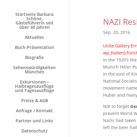
Startseite Barbara
Schöne,
NAZI Res
Gästeführerin seit
über 40 Jahren
Sep. 20, 2016
Aktuelles
Unite Gallery Err
Buch-Präsentation
wp_footer() func
Biografie
In the 1920’s th
Munich Hitler Pu
Sehenswürdigkeiten
München
in the east of K
National Social
Exkursionen –
Halbtagesausflüge
movement named 
und Tagesausflüge
Huber and many 
Preise & AGB
Not to forget
Geo
Anfrage / Kontakt
prevent World W
Nazis had taken 
Partner und Links
left the beer hal
Datenschutz