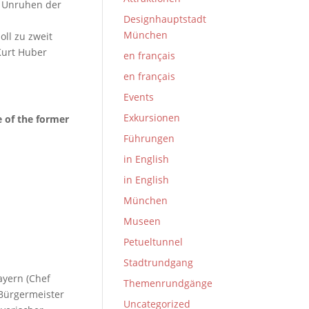
n Unruhen der
Designhauptstadt
München
ll zu zweit
Kurt Huber
en français
en français
Events
Exkursionen
e of the former
Führungen
in English
in English
München
Museen
Petueltunnel
Stadtrundgang
ayern (Chef
Themenrundgänge
 Bürgermeister
Uncategorized