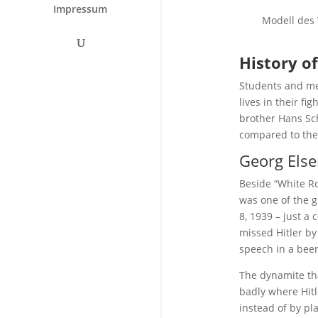
Impressum
Modell des 
History o
Students and me
lives in their f
brother Hans Sch
compared to the 
Georg Else
Beside “White Ro
was one of the g
8, 1939 – just a
missed Hitler by
speech in a beer
The dynamite tha
badly where Hitl
instead of by p