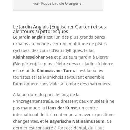
vom Kuppelbau die Orangerie.
Le Jardin Anglais (Englischer Garten) et ses
alentours si pittoresques
Le
Jardin anglais
est l’un des plus grands parcs
urbains au monde avec une multitude de pistes
cyclabes, des cours d’eau idylliques, le lac
Kleinhesseloher See
et plusieurs “Jardin à Bierre”
(Biergärten). Le plus célèbre des ces jadins à bierre
est celui du
Chinesischer Turm.
Il est là où les
touristes et les Munichois savourent ensemble
l’atmosphère conviviale à l’ombre des marroniers.
A la bordure du parc, le long de la
Prinzregentenstraße, se dressent deux musées à ne
pas manquer: la
Haus der Kunst
, un centre
international de l’art contemporain avec expositions
changeantes, et le
Bayerische Natinalmuseum.
Ce
dernier est consacré à l’art occidental, du Haut