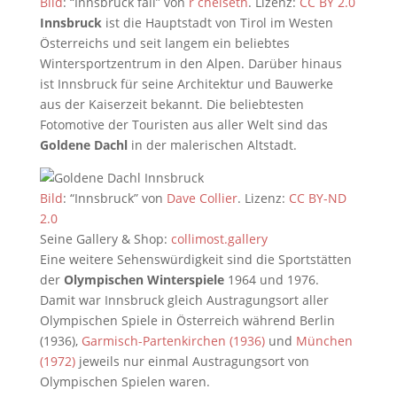
Bild
: “Innsbruck fall” von
r chelseth
. Lizenz:
CC BY 2.0
Innsbruck
ist die Hauptstadt von Tirol im Westen
Österreichs und seit langem ein beliebtes
Wintersportzentrum in den Alpen. Darüber hinaus
ist Innsbruck für seine Architektur und Bauwerke
aus der Kaiserzeit bekannt. Die beliebtesten
Fotomotive der Touristen aus aller Welt sind das
Goldene Dachl
in der malerischen Altstadt.
Bild
: “Innsbruck” von
Dave Collier
. Lizenz:
CC BY-ND
2.0
Seine Gallery & Shop:
collimost.gallery
Eine weitere Sehenswürdigkeit sind die Sportstätten
der
Olympischen Winterspiele
1964 und 1976.
Damit war Innsbruck gleich Austragungsort aller
Olympischen Spiele in Österreich während Berlin
(1936),
Garmisch-Partenkirchen (1936)
und
München
(1972)
jeweils nur einmal Austragungsort von
Olympischen Spielen waren.