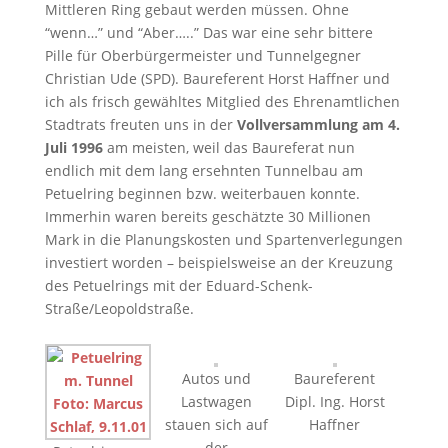
Mittleren Ring gebaut werden müssen. Ohne
“wenn…” und “Aber…..” Das war eine sehr bittere
Pille für Oberbürgermeister und Tunnelgegner
Christian Ude (SPD). Baureferent Horst Haffner und
ich als frisch gewähltes Mitglied des Ehrenamtlichen
Stadtrats freuten uns in der
Vollversammlung am 4.
Juli 1996
am meisten, weil das Baureferat nun
endlich mit dem lang ersehnten Tunnelbau am
Petuelring beginnen bzw. weiterbauen konnte.
Immerhin waren bereits geschätzte 30 Millionen
Mark in die Planungskosten und Spartenverlegungen
investiert worden – beispielsweise an der Kreuzung
des Petuelrings mit der Eduard-Schenk-
Straße/Leopoldstraße.
Autos und
Baureferent
Lastwagen
Dipl. Ing. Horst
stauen sich auf
Haffner
der