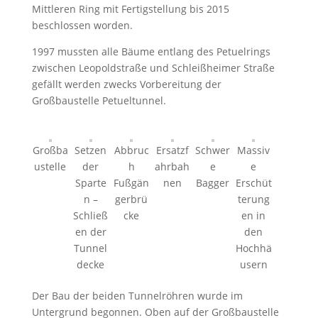
Mittleren Ring mit Fertigstellung bis 2015
beschlossen worden.
1997 mussten alle Bäume entlang des Petuelrings
zwischen Leopoldstraße und Schleißheimer Straße
gefällt werden zwecks Vorbereitung der
Großbaustelle Petueltunnel.
Großba
Setzen
Abbruc
Ersatzf
Schwer
Massiv
ustelle
der
h
ahrbah
e
e
Sparte
Fußgän
nen
Bagger
Erschüt
n –
gerbrü
terung
Schließ
cke
en in
en der
den
Tunnel
Hochhä
decke
usern
Der Bau der beiden Tunnelröhren wurde im
Untergrund begonnen. Oben auf der Großbaustelle