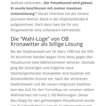
lauthals verkündet: „
Der Petueltunnel wird gebaut.
Er wurde beschlossen mit meiner massiven
Unterstützung“
! Dieses Interview hat der clevere
Journalist Werner Zwick in der Klopstockstraße 8
aufgezeichnet. Doch dann kam die für uns
Ringanwohner eine unfassbare Kehrwende:
Die “Wahl-Lüge” von OB
Kronawitter als billige Lösung
Bei der Stadtratswahl am 18. März 1990 hat die SPD
im Münchner Norden wegen ihres Vetos gegen den
Petueltunnel viele Wählerstimmen verloren. Deshalb
ging der bisherigen und mögliche neue
Oberbürgermeister Kronawitter eine Koalition mit
Bündnis90/Die Grünen ein. Nach der verlorenen
Stadtratswahl und der neuen rot/grünen Koalition
kam das AUS für den Tunnelbau vor unseren sieben
Wohntürmen mit rund 2.100 Wohnungen. Dieser
Bau-Stopp für den gehnemigten Petueltunnel wurde
von Bündnis90/DieGrünen im Koalitionsvertrag mit