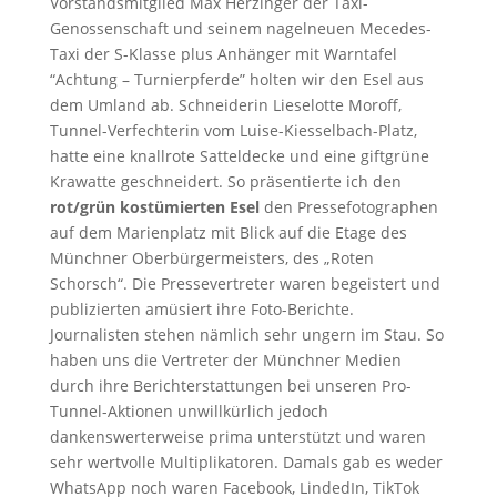
Vorstandsmitglied Max Herzinger der Taxi-
Genossenschaft und seinem nagelneuen Mecedes-
Taxi der S-Klasse plus Anhänger mit Warntafel
“Achtung – Turnierpferde” holten wir den Esel aus
dem Umland ab. Schneiderin Lieselotte Moroff,
Tunnel-Verfechterin vom Luise-Kiesselbach-Platz,
hatte eine knallrote Satteldecke und eine giftgrüne
Krawatte geschneidert. So präsentierte ich den
rot/grün kostümierten Esel
den Pressefotographen
auf dem Marienplatz mit Blick auf die Etage des
Münchner Oberbürgermeisters, des „Roten
Schorsch“. Die Pressevertreter waren begeistert und
publizierten amüsiert ihre Foto-Berichte.
Journalisten stehen nämlich sehr ungern im Stau. So
haben uns die Vertreter der Münchner Medien
durch ihre Berichterstattungen bei unseren Pro-
Tunnel-Aktionen unwillkürlich jedoch
dankenswerterweise prima unterstützt und waren
sehr wertvolle Multiplikatoren. Damals gab es weder
WhatsApp noch waren Facebook, LindedIn, TikTok