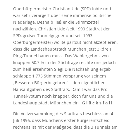
Oberbürgermeister Christian Ude (SPD) tobte und
war sehr verärgert über seine immense politische
Niederlage. Deshalb ließ er die Stimmzettel
nachzählen. Christian Ude (seit 1990 Stadtrat der
SPD, großer Tunnelgegner und seit 1993
Oberbürgermeister) wollte partout nicht akzeptieren,
dass die Landeshauptstadt München jetzt 3 (drei)
Ring-Tunnel bauen muss. Das Wahlergebnis von
knappen 50,7 % in der Stichfrage reichte uns jedoch
zum heiß ersehnten Sieg! Die Nachzählung ergab
schlappe 1.775 Stimmen Vorsprung vor seinem
„Besseren Bürgerbegehren“ – den eigentlichen
Hausaufgaben des Stadtrats. Damit war das Pro-
Tunnel-Votum noch knapper, doch für uns und die
Landeshauptstadt Müpnchen ein
G l ü c k s f a l l
!
Die Vollversammlung des Stadtrats beschloss am 4.
Juli 1996, dass Münchens erster Bürgerentscheid
rechtens ist mit der Maßgabe, dass die 3 Tunnels am