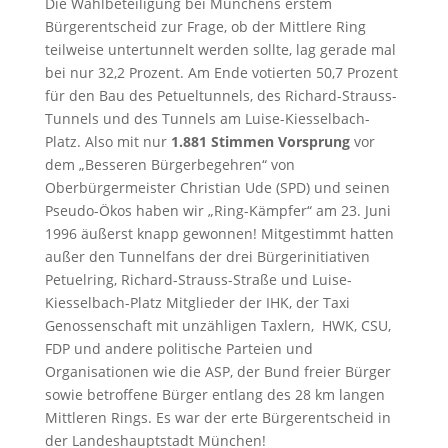
Die Wahlbeteiligung bei Münchens erstem
Bürgerentscheid zur Frage, ob der Mittlere Ring
teilweise untertunnelt werden sollte, lag gerade mal
bei nur 32,2 Prozent. Am Ende votierten 50,7 Prozent
für den Bau des Petueltunnels, des Richard-Strauss-
Tunnels und des Tunnels am Luise-Kiesselbach-
Platz. Also mit nur
1.881 Stimmen Vorsprung
vor
dem „Besseren Bürgerbegehren“ von
Oberbürgermeister Christian Ude (SPD) und seinen
Pseudo-Ökos haben wir „Ring-Kämpfer“ am 23. Juni
1996 äußerst knapp gewonnen! Mitgestimmt hatten
außer den Tunnelfans der drei Bürgerinitiativen
Petuelring, Richard-Strauss-Straße und Luise-
Kiesselbach-Platz Mitglieder der IHK, der Taxi
Genossenschaft mit unzähligen Taxlern, HWK, CSU,
FDP und andere politische Parteien und
Organisationen wie die ASP, der Bund freier Bürger
sowie betroffene Bürger entlang des 28 km langen
Mittleren Rings. Es war der erte Bürgerentscheid in
der Landeshauptstadt München!